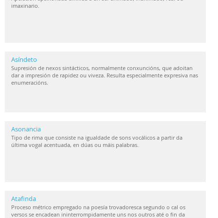
imaxinario.
Asíndeto
Supresión de nexos sintácticos, normalmente conxuncións, que adoitan
dar a impresión de rapidez ou viveza. Resulta especialmente expresiva nas
enumeracións.
Asonancia
Tipo de rima que consiste na igualdade de sons vocálicos a partir da
última vogal acentuada, en dúas ou máis palabras.
Atafinda
Proceso métrico empregado na poesía trovadoresca segundo o cal os
versos se encadean ininterrompidamente uns nos outros até o fin da