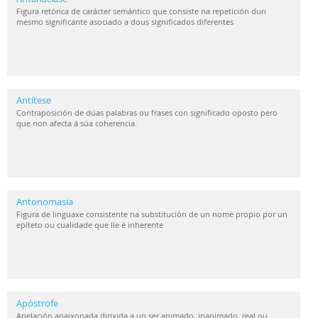
Figura retórica de carácter semántico que consiste na repetición dun
mesmo significante asociado a dous significados diferentes
Antítese
Contraposición de dúas palabras ou frases con significado oposto pero
que non afecta á súa coherencia.
Antonomasia
Figura de linguaxe consistente na substitución de un nome propio por un
epíteto ou cualidade que lle é inherente
Apóstrofe
Apelación apaixonada dirixida a un ser animado, inanimado, real ou