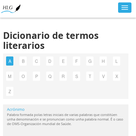
Toggl
navig
Dicionario de termos
literarios
A
B
C
D
E
F
G
H
L
M
O
P
Q
R
S
T
V
X
Z
Acrónimo
Palabra formada polas letras iniciais de varias palabras que constitúen
unha denominación e se pronuncian como unha palabra normal. É o caso
de OMS-Organización mundial de Saúde.