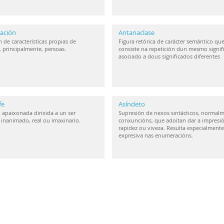
ación
Antanaclase
 de características propias de
Figura retórica de carácter semántico qu
, principalmente, persoas.
consiste na repetición dun mesmo signif
asociado a dous significados diferentes
fe
Asíndeto
 apaixonada dirixida a un ser
Supresión de nexos sintácticos, normal
inanimado, real ou imaxinario.
conxuncións, que adoitan dar a impresi
rapidez ou viveza. Resulta especialmente
expresiva nas enumeracións.