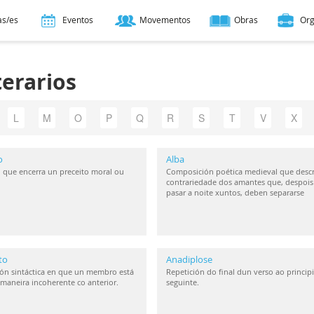
as/es
Eventos
Movementos
Obras
Or
terarios
L
M
O
P
Q
R
S
T
V
X
o
Alba
 que encerra un preceito moral ou
Composición poética medieval que descr
contrariedade dos amantes que, despois
pasar a noite xuntos, deben separarse
to
Anadiplose
ón sintáctica en que un membro está
Repetición do final dun verso ao princip
maneira incoherente co anterior.
seguinte.