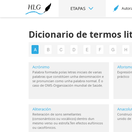
ETAPAS
Autor
Dicionario de termos li
A
B
C
D
E
F
G
H
Acrónimo
Aforism
Palabra formada polas letras iniciais de varias
Expresión
palabras que constitúen unha denominación e
práctico
se pronuncian como unha palabra normal. É o
caso de OMS-Organización mundial de Saúde.
Aliteración
Anacolu
Reiteración de sons semellantes
Construci
(consonánticos ou vocálicos) dentro dun
unido de 
mesmo verso ou estrofa.Ten efectos eufónicos
ou cacofónicos.