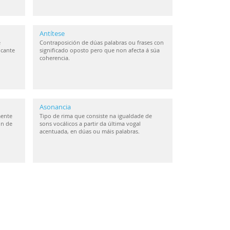
Antítese
e
Contraposición de dúas palabras ou frases con
icante
significado oposto pero que non afecta á súa
coherencia.
Asonancia
mente
Tipo de rima que consiste na igualdade de
ón de
sons vocálicos a partir da última vogal
acentuada, en dúas ou máis palabras.