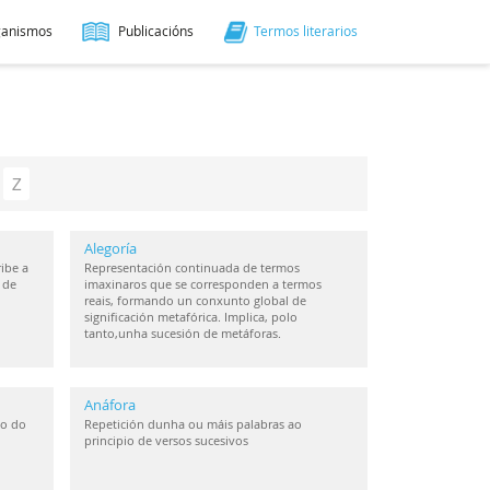
ganismos
Publicacións
Termos literarios
Z
Alegoría
ibe a
Representación continuada de termos
 de
imaxinaros que se corresponden a termos
reais, formando un conxunto global de
significación metafórica. Implica, polo
tanto,unha sucesión de metáforas.
Anáfora
io do
Repetición dunha ou máis palabras ao
principio de versos sucesivos