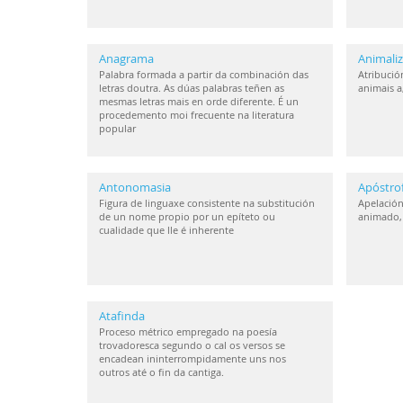
Anagrama
Animaliz
Palabra formada a partir da combinación das
Atribución
letras doutra. As dúas palabras teñen as
animais a
mesmas letras mais en orde diferente. É un
procedemento moi frecuente na literatura
popular
Antonomasia
Apóstro
Figura de linguaxe consistente na substitución
Apelación
de un nome propio por un epíteto ou
animado, 
cualidade que lle é inherente
Atafinda
Proceso métrico empregado na poesía
trovadoresca segundo o cal os versos se
encadean ininterrompidamente uns nos
outros até o fin da cantiga.