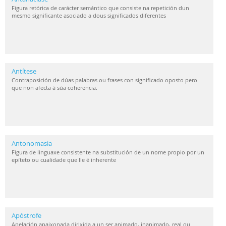
Figura retórica de carácter semántico que consiste na repetición dun
mesmo significante asociado a dous significados diferentes
Antítese
Contraposición de dúas palabras ou frases con significado oposto pero
que non afecta á súa coherencia.
Antonomasia
Figura de linguaxe consistente na substitución de un nome propio por un
epíteto ou cualidade que lle é inherente
Apóstrofe
Apelación apaixonada dirixida a un ser animado, inanimado, real ou