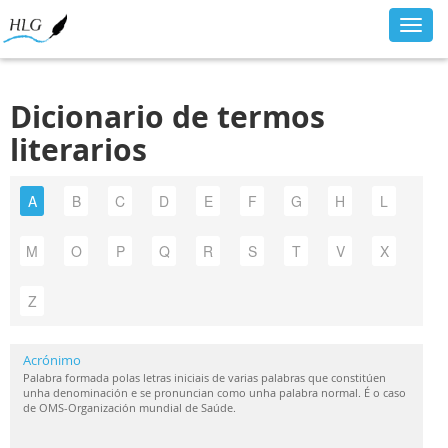
Toggl
navig
Dicionario de termos
literarios
A
B
C
D
E
F
G
H
L
M
O
P
Q
R
S
T
V
X
Z
Acrónimo
Palabra formada polas letras iniciais de varias palabras que constitúen
unha denominación e se pronuncian como unha palabra normal. É o caso
de OMS-Organización mundial de Saúde.