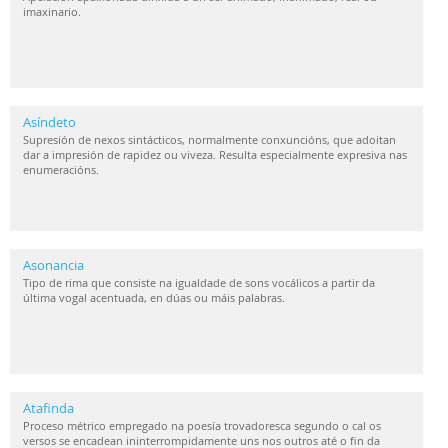
imaxinario.
Asíndeto
Supresión de nexos sintácticos, normalmente conxuncións, que adoitan
dar a impresión de rapidez ou viveza. Resulta especialmente expresiva nas
enumeracións.
Asonancia
Tipo de rima que consiste na igualdade de sons vocálicos a partir da
última vogal acentuada, en dúas ou máis palabras.
Atafinda
Proceso métrico empregado na poesía trovadoresca segundo o cal os
versos se encadean ininterrompidamente uns nos outros até o fin da