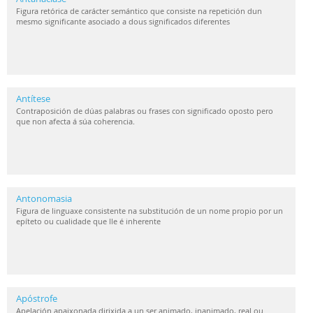
Figura retórica de carácter semántico que consiste na repetición dun
mesmo significante asociado a dous significados diferentes
Antítese
Contraposición de dúas palabras ou frases con significado oposto pero
que non afecta á súa coherencia.
Antonomasia
Figura de linguaxe consistente na substitución de un nome propio por un
epíteto ou cualidade que lle é inherente
Apóstrofe
Apelación apaixonada dirixida a un ser animado, inanimado, real ou