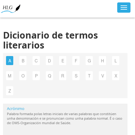
Toggl
navig
Dicionario de termos
literarios
A
B
C
D
E
F
G
H
L
M
O
P
Q
R
S
T
V
X
Z
Acrónimo
Palabra formada polas letras iniciais de varias palabras que constitúen
unha denominación e se pronuncian como unha palabra normal. É o caso
de OMS-Organización mundial de Saúde.