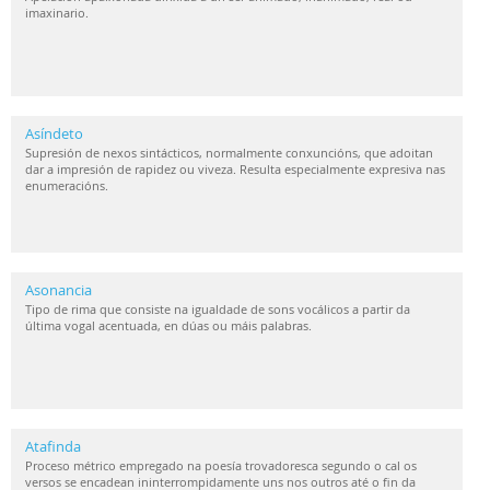
imaxinario.
Asíndeto
Supresión de nexos sintácticos, normalmente conxuncións, que adoitan
dar a impresión de rapidez ou viveza. Resulta especialmente expresiva nas
enumeracións.
Asonancia
Tipo de rima que consiste na igualdade de sons vocálicos a partir da
última vogal acentuada, en dúas ou máis palabras.
Atafinda
Proceso métrico empregado na poesía trovadoresca segundo o cal os
versos se encadean ininterrompidamente uns nos outros até o fin da