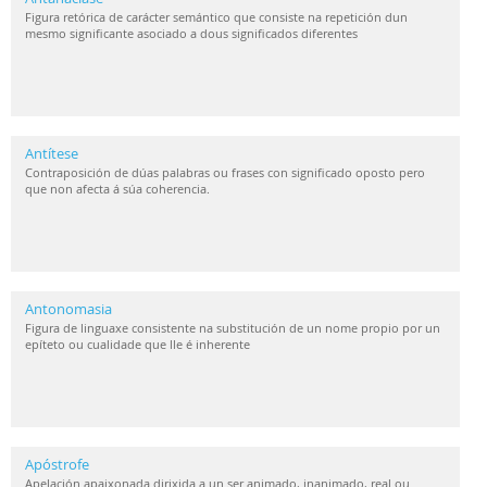
Figura retórica de carácter semántico que consiste na repetición dun
mesmo significante asociado a dous significados diferentes
Antítese
Contraposición de dúas palabras ou frases con significado oposto pero
que non afecta á súa coherencia.
Antonomasia
Figura de linguaxe consistente na substitución de un nome propio por un
epíteto ou cualidade que lle é inherente
Apóstrofe
Apelación apaixonada dirixida a un ser animado, inanimado, real ou