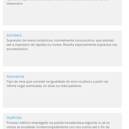
imaxinario.
Asíndeto
Supresión de nexos sintácticos, normalmente conxuncións, que adoitan
dar a impresión de rapidez ou viveza. Resulta especialmente expresiva nas
enumeracións.
Asonancia
Tipo de rima que consiste na igualdade de sons vocálicos a partir da
última vogal acentuada, en dúas ou máis palabras.
Atafinda
Proceso métrico empregado na poesía trovadoresca segundo o cal os
versos se encadean ininterrompidamente uns nos outros até o fin da