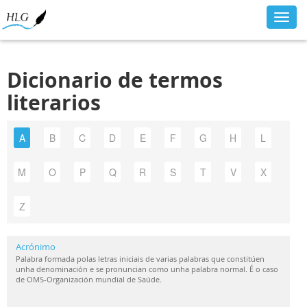
Toggl
navig
Dicionario de termos
literarios
A
B
C
D
E
F
G
H
L
M
O
P
Q
R
S
T
V
X
Z
Acrónimo
Palabra formada polas letras iniciais de varias palabras que constitúen
unha denominación e se pronuncian como unha palabra normal. É o caso
de OMS-Organización mundial de Saúde.