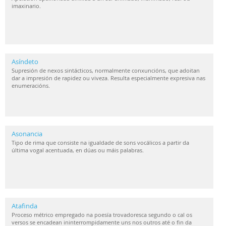
imaxinario.
Asíndeto
Supresión de nexos sintácticos, normalmente conxuncións, que adoitan
dar a impresión de rapidez ou viveza. Resulta especialmente expresiva nas
enumeracións.
Asonancia
Tipo de rima que consiste na igualdade de sons vocálicos a partir da
última vogal acentuada, en dúas ou máis palabras.
Atafinda
Proceso métrico empregado na poesía trovadoresca segundo o cal os
versos se encadean ininterrompidamente uns nos outros até o fin da