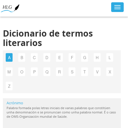
Toggl
navig
Dicionario de termos
literarios
A
B
C
D
E
F
G
H
L
M
O
P
Q
R
S
T
V
X
Z
Acrónimo
Palabra formada polas letras iniciais de varias palabras que constitúen
unha denominación e se pronuncian como unha palabra normal. É o caso
de OMS-Organización mundial de Saúde.