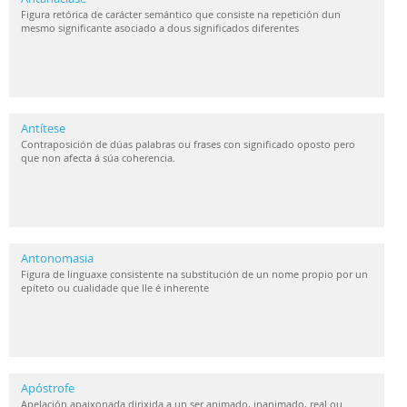
Figura retórica de carácter semántico que consiste na repetición dun
mesmo significante asociado a dous significados diferentes
Antítese
Contraposición de dúas palabras ou frases con significado oposto pero
que non afecta á súa coherencia.
Antonomasia
Figura de linguaxe consistente na substitución de un nome propio por un
epíteto ou cualidade que lle é inherente
Apóstrofe
Apelación apaixonada dirixida a un ser animado, inanimado, real ou