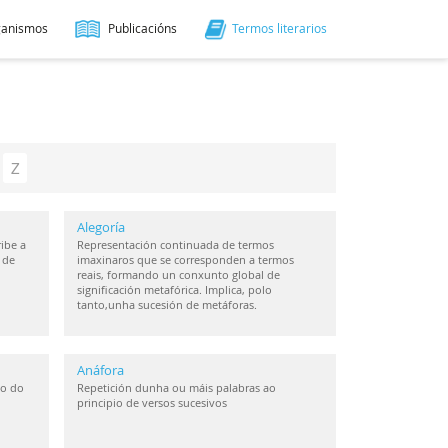
ganismos
Publicacións
Termos literarios
Z
Alegoría
ibe a
Representación continuada de termos
 de
imaxinaros que se corresponden a termos
reais, formando un conxunto global de
significación metafórica. Implica, polo
tanto,unha sucesión de metáforas.
Anáfora
io do
Repetición dunha ou máis palabras ao
principio de versos sucesivos