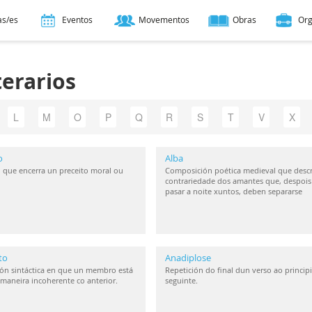
as/es
Eventos
Movementos
Obras
Or
terarios
L
M
O
P
Q
R
S
T
V
X
o
Alba
 que encerra un preceito moral ou
Composición poética medieval que descr
contrariedade dos amantes que, despois
pasar a noite xuntos, deben separarse
to
Anadiplose
ón sintáctica en que un membro está
Repetición do final dun verso ao princip
maneira incoherente co anterior.
seguinte.