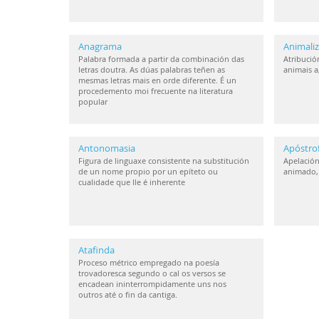
Anagrama
Animaliz
Palabra formada a partir da combinación das
Atribución
letras doutra. As dúas palabras teñen as
animais a
mesmas letras mais en orde diferente. É un
procedemento moi frecuente na literatura
popular
Antonomasia
Apóstro
Figura de linguaxe consistente na substitución
Apelación
de un nome propio por un epíteto ou
animado, 
cualidade que lle é inherente
Atafinda
Proceso métrico empregado na poesía
trovadoresca segundo o cal os versos se
encadean ininterrompidamente uns nos
outros até o fin da cantiga.