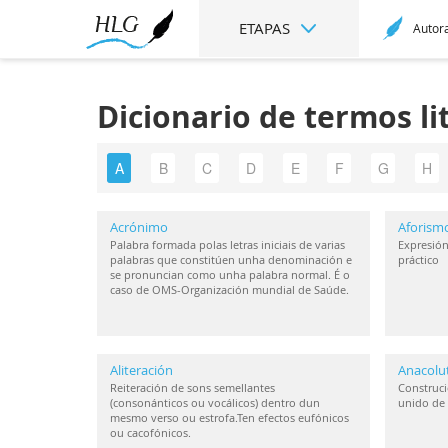
ETAPAS
Autor
Dicionario de termos li
A
B
C
D
E
F
G
H
Acrónimo
Aforism
Palabra formada polas letras iniciais de varias
Expresión
palabras que constitúen unha denominación e
práctico
se pronuncian como unha palabra normal. É o
caso de OMS-Organización mundial de Saúde.
Aliteración
Anacolu
Reiteración de sons semellantes
Construci
(consonánticos ou vocálicos) dentro dun
unido de 
mesmo verso ou estrofa.Ten efectos eufónicos
ou cacofónicos.