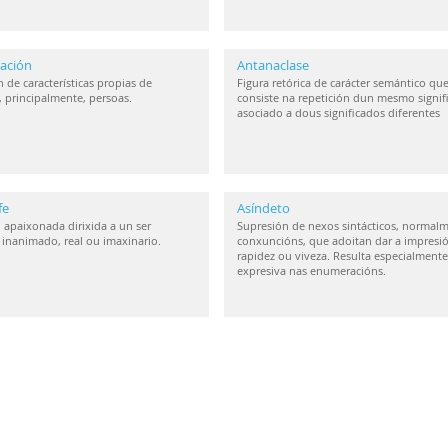
ación
Antanaclase
 de características propias de
Figura retórica de carácter semántico qu
, principalmente, persoas.
consiste na repetición dun mesmo signif
asociado a dous significados diferentes
fe
Asíndeto
 apaixonada dirixida a un ser
Supresión de nexos sintácticos, normal
inanimado, real ou imaxinario.
conxuncións, que adoitan dar a impresi
rapidez ou viveza. Resulta especialmente
expresiva nas enumeracións.