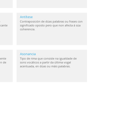
Antítese
e
Contraposición de dúas palabras ou frases con
icante
significado oposto pero que non afecta á súa
coherencia.
Asonancia
mente
Tipo de rima que consiste na igualdade de
ón de
sons vocálicos a partir da última vogal
acentuada, en dúas ou máis palabras.