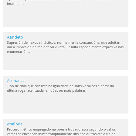
imaxinario.
Asíndeto
Supresión de nexos sintácticos, normalmente conxuncións, que adoitan
dar a impresión de rapidez ou viveza. Resulta especialmente expresiva nas
enumeracións.
Asonancia
Tipo de rima que consiste na igualdade de sons vocálicos a partir da
última vogal acentuada, en dúas ou máis palabras.
Atafinda
Proceso métrico empregado na poesía trovadoresca segundo o cal os
versos se encadean ininterrompidamente uns nos outros até o fin da