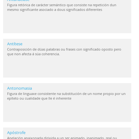
Figura retórica de carácter semántico que consiste na repetición dun
mesmo significante asociado a dous significados diferentes
Antítese
Contraposición de dúas palabras ou frases con significado oposto pero
que non afecta á súa coherencia.
Antonomasia
Figura de linguaxe consistente na substitución de un nome propio por un
epíteto ou cualidade que lle é inherente
Apóstrofe
Apelación apaixonada dirixida a un ser animado, inanimado, real ou