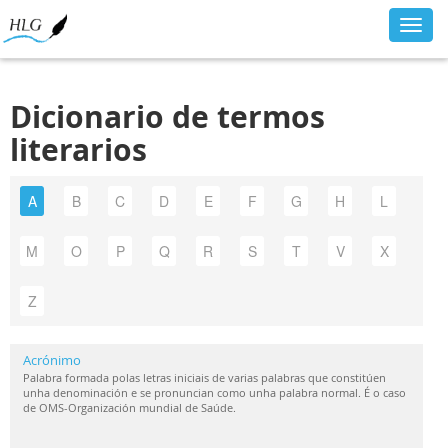
Toggl
navig
Dicionario de termos
literarios
A
B
C
D
E
F
G
H
L
M
O
P
Q
R
S
T
V
X
Z
Acrónimo
Palabra formada polas letras iniciais de varias palabras que constitúen
unha denominación e se pronuncian como unha palabra normal. É o caso
de OMS-Organización mundial de Saúde.