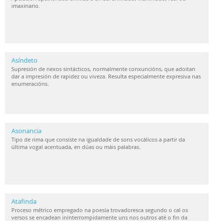
imaxinario.
Asíndeto
Supresión de nexos sintácticos, normalmente conxuncións, que adoitan
dar a impresión de rapidez ou viveza. Resulta especialmente expresiva nas
enumeracións.
Asonancia
Tipo de rima que consiste na igualdade de sons vocálicos a partir da
última vogal acentuada, en dúas ou máis palabras.
Atafinda
Proceso métrico empregado na poesía trovadoresca segundo o cal os
versos se encadean ininterrompidamente uns nos outros até o fin da