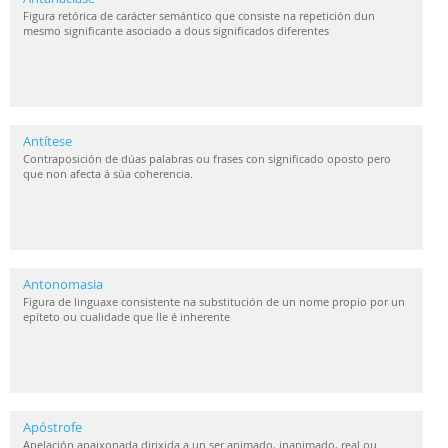
Figura retórica de carácter semántico que consiste na repetición dun
mesmo significante asociado a dous significados diferentes
Antítese
Contraposición de dúas palabras ou frases con significado oposto pero
que non afecta á súa coherencia.
Antonomasia
Figura de linguaxe consistente na substitución de un nome propio por un
epíteto ou cualidade que lle é inherente
Apóstrofe
Apelación apaixonada dirixida a un ser animado, inanimado, real ou