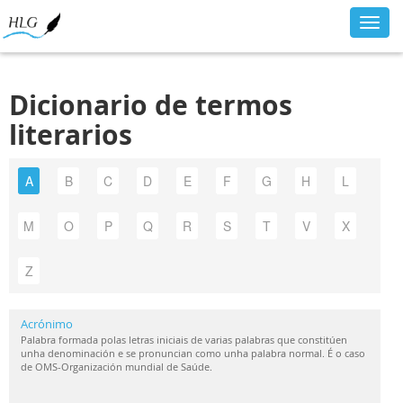
Toggl
navig
Dicionario de termos
literarios
A
B
C
D
E
F
G
H
L
M
O
P
Q
R
S
T
V
X
Z
Acrónimo
Palabra formada polas letras iniciais de varias palabras que constitúen
unha denominación e se pronuncian como unha palabra normal. É o caso
de OMS-Organización mundial de Saúde.