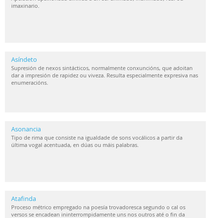
imaxinario.
Asíndeto
Supresión de nexos sintácticos, normalmente conxuncións, que adoitan
dar a impresión de rapidez ou viveza. Resulta especialmente expresiva nas
enumeracións.
Asonancia
Tipo de rima que consiste na igualdade de sons vocálicos a partir da
última vogal acentuada, en dúas ou máis palabras.
Atafinda
Proceso métrico empregado na poesía trovadoresca segundo o cal os
versos se encadean ininterrompidamente uns nos outros até o fin da