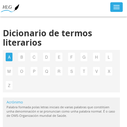
Toggl
navig
Dicionario de termos
literarios
A
B
C
D
E
F
G
H
L
M
O
P
Q
R
S
T
V
X
Z
Acrónimo
Palabra formada polas letras iniciais de varias palabras que constitúen
unha denominación e se pronuncian como unha palabra normal. É o caso
de OMS-Organización mundial de Saúde.