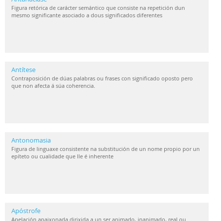
Figura retórica de carácter semántico que consiste na repetición dun
mesmo significante asociado a dous significados diferentes
Antítese
Contraposición de dúas palabras ou frases con significado oposto pero
que non afecta á súa coherencia.
Antonomasia
Figura de linguaxe consistente na substitución de un nome propio por un
epíteto ou cualidade que lle é inherente
Apóstrofe
Apelación apaixonada dirixida a un ser animado, inanimado, real ou