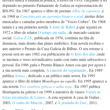
deputado no primeiro Parlamento de Galiza en representación do
BN-PG. En 1967 aparece o libro de poemas
Albre de espranza
,e
en 1968 as
Cancións pra un agromar branco e azul
,moitas delas
musicadas e cantadas polos membros de "Voces Ceibes". De 1968
tamén é a súa primeira novela
A torre de Babel
,á que seguirá en
1972 o libro de relatos
O tempo sin saída
, de marcado carácter
social.
Galou Z-28
,
publicada en 1976, continúa na liña de
denuncia, mais dentro dun plano simbólico. Esta novela recibira o
ano anterior o Premio da Casa Galicia de Bilbao. O seu retorno á
poesía será no ano 1982 coa publicación de
O ferro dos días
,onde
se mestura o verso reivindicativo xunto con outro máis subxectivo e
persoal. En 1986 gaña o Premio Blanco Amor coa que por agora é
a súa novela máis completa,
A canción do vagamundo
.
En 1989
publica
Artusa
, dedicado a un público máis xoven. En 1993
aparece o libro de relatos
Monólogos no espello.
En 1995 aparece a
súa novela
Tres sombras góticas e unha rosa
.
En 1997 publica
Henriqueta na galería
e en 1999 a narrativa de viaxes
Viaxes ás
terras encantadas de Lemos
. A esta seguiron
A casa de Galiaz
,
2003,
O canto do Muecín
, 2007, e
A poutada do Oso
, 2011.