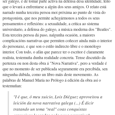
ser galego, e de tomar parte activa na defensa desa identidade, feito
que o levará a enfrentarse a algún dos seus amigos. O relato está
narrado nunha terceira persoa moi próxima ao punto de vista do
protagonista, que nos permite achegármonos a todos os seus
pensamentos e reflexións: a sexualidade, a crítica ao sistema
universitario, a defensa do galego, a música moderna dos "Beatles".
Esta terceira persoa dá paso, nalgunha ocasión, a maiores
complicacións narrativas que permiten coñecer aínda máis o interior
do personaxe, e que son o estilo indirecto libre e o monólogo
interior. Con todo, o afán que parece ter o escritor é claramente
realista, testemuña dunha realidade concreta. Tense discutido da
pertenza ou non desta obra á "Nova Narrativa", pero a verdade é
que no momento de ser publicada seguramente era percibida, sen
ningunha dúbida, como un libro máis deste movemento. As
palabras de Manuel María no Prólogo á edición da obra así o
testemuñan:
"I é que, ó meu xuicio, Lois Diéguez aproveitou a
leición da nova narrativa galega (...) É dicir
tratando un tema "real" coas conquistas