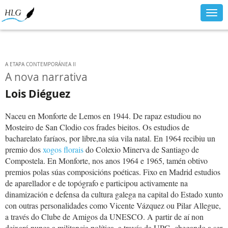
Togg
navig
A ETAPA CONTEMPORÁNEA II
A nova narrativa
Lois Diéguez
Naceu en Monforte de Lemos en 1944. De rapaz estudiou no
Mosteiro de San Clodio cos frades bieitos. Os estudios de
bacharelato faríaos, por libre,na súa vila natal. En 1964 recibiu un
premio dos
xogos florais
do Colexio Minerva de Santiago de
Compostela. En Monforte, nos anos 1964 e 1965, tamén obtivo
premios polas súas composicións poéticas. Fixo en Madrid estudios
de aparellador e de topógrafo e participou activamente na
dinamización e defensa da cultura galega na capital do Estado xunto
con outras personalidades como Vicente Vázquez ou Pilar Allegue,
a través do Clube de Amigos da UNESCO. A partir de aí non
deixará nunca a militancia política, a través da UPG, chegando a ser