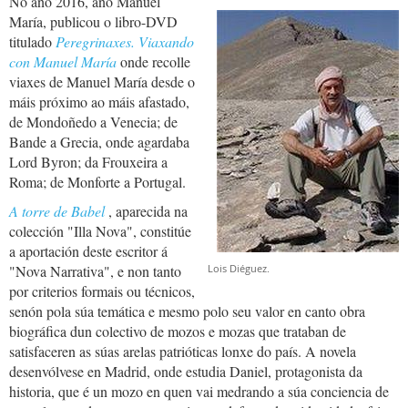
No ano 2016, ano Manuel
María, publicou o libro-DVD
titulado
Peregrinaxes. Viaxando
con Manuel María
onde recolle
viaxes de Manuel María desde o
máis próximo ao máis afastado,
de Mondoñedo a Venecia; de
Bande a Grecia, onde agardaba
Lord Byron; da Frouxeira a
Roma; de Monforte a Portugal.
A torre de Babel
, aparecida na
colección "Illa Nova", constitúe
a aportación deste escritor á
"Nova Narrativa", e non tanto
Lois Diéguez.
por criterios formais ou técnicos,
senón pola súa temática e mesmo polo seu valor en canto obra
biográfica dun colectivo de mozos e mozas que trataban de
satisfaceren as súas arelas patrióticas lonxe do país. A novela
desenvólvese en Madrid, onde estudia Daniel, protagonista da
historia, que é un mozo en quen vai medrando a súa conciencia de