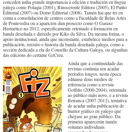
conceden unha grande importancia á edición e tradución en lingua
galega como Polaqia (2001), Rinoceronte Editora (2005), El Patito
Editorial (2007) ou Demo Editorial (2008). Tamén hai que ter en
conta a consolidación de centros como a Faculdade de Belas Artes
de Pontevedra ou a aparición dun proxecto como O Garaxe
Hermético no 2012, especificamente orientado á formación en
banda deseñada e dirixido por Kiko da Silva. Da mesma forma, o
apoio institucional, aínda que inconstante, estabelece medios para a
publicación, rexistro e historia da banda deseñada galega, como a
sección dedicada a ela do Consello da Cultura Galega, ou algunhas
das edicións do certame GzCrea.
Aínda que a continuidade das
revistas continúa sen acadar
períodos longos, nesta época
edítanse dous medios de
referencia como a revista
Golfiño (2000-2004), orientada
ao público máis novo, e a revista
Retranca (2007-2012), tentativa
de acadar unha publicación de
humor gráfico en galego que
chegase ao gran público. Da
primeira aparecerán tamén
volumes individuais