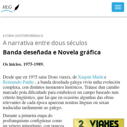
Togg
navig
A ETAPA CONTEMPORÁNEA III
A narrativa entre dous séculos
Banda deseñada e Novela gráfica
Os inicios. 1975-1989.
Desde que en 1975 saíse Dous viaxes, de
Xaquín Marín
e
Reimundo Patiño
, a banda deseñada galega viviu unha evolución
complexa, con distintos momentos históricos. Trátase dun camiño
marcado pola dificultade para estabelecer un campo baseado nun
criterio lingüístico, que fai que en ocasións algunhas das obras
relevantes de cada época aparezan noutras linguas ou sexan
traducidas tardiamente ao galego.
Durante a primeira etapa do
posfranquismo configúrase como
un xénero minoritario, con poucos