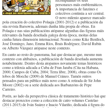
recompilando os seus
personaxes máis emblemáticos.
A importancia de fanzines e
colectivos continúa a ser central.
O novo milenio aparece marcado
pola creación do colectivo Polaqia (2001-2012) e a publicación da
súa revista Barsowia, ademais dunha liña propia de obras. En
Polaqia e nas súas publicacións atópanse algunhas das figuras máis
relevantes da banda deseñada galega desta época, moitas delas
cunha futura dimensión internacional. Nomes como Kike Benlloch,
José Domingo, Jano, Emma Ríos, Brais Rodríguez, David Rubín
ou Alberto Vázquez atópanse neste contexto.
En canto ao resto do panorama, hai que destacar que, mesmo nun
contexto con altibaixos, a publicación de banda deseñada aumenta
notabelmente. Dentro desta atopamos novamente temas históricos
como a triloxía adicada a Cuba de Fran Jaraba (Cita na Habana,
2000; Campos de Cuba, 2004; Terra libre, 2008), obras como Os
lobos de Moeche (2009) de Manuel Cráneo. Tamén outros
pensados para un público máis novo como A retirada de Sir John
Moore (2002) ou a serie dedicada aos Barbanzóns de Pepe
Carreiro.
Porén, ao lado da perspectiva clásica de tratamento histórico hai que
destacar proxectos como a colección de catro volumes Castelao
(2011-2015) de Iván Suárez e Inacio Vilariño, dedicada á figura do