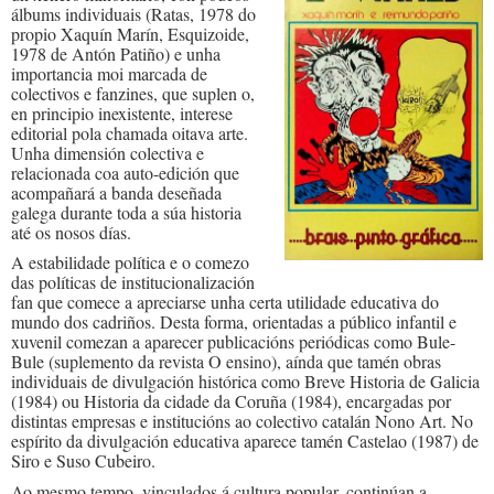
álbums individuais (Ratas, 1978 do
propio Xaquín Marín, Esquizoide,
1978 de Antón Patiño) e unha
importancia moi marcada de
colectivos e fanzines, que suplen o,
en principio inexistente, interese
editorial pola chamada oitava arte.
Unha dimensión colectiva e
relacionada coa auto-edición que
acompañará a banda deseñada
galega durante toda a súa historia
até os nosos días.
A estabilidade política e o comezo
das políticas de institucionalización
fan que comece a apreciarse unha certa utilidade educativa do
mundo dos cadriños. Desta forma, orientadas a público infantil e
xuvenil comezan a aparecer publicacións periódicas como Bule-
Bule (suplemento da revista O ensino), aínda que tamén obras
individuais de divulgación histórica como Breve Historia de Galicia
(1984) ou Historia da cidade da Coruña (1984), encargadas por
distintas empresas e institucións ao colectivo catalán Nono Art. No
espírito da divulgación educativa aparece tamén Castelao (1987) de
Siro e Suso Cubeiro.
Ao mesmo tempo, vinculados á cultura popular, continúan a