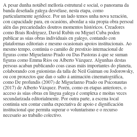
A pesar dunha notábel melloría estrutural e social, o panorama da
banda deseñada galega desvélase, nesta etapa, como
particularmente agridoce. Por un lado temos unha nova xeración,
con capacidade para, en ocasións, abordar a súa propia obra persoal
alén das precariedades doutros momentos históricos. Creadores
como Brais Rodríguez, David Rubín ou Miguel Cuba poden
publicar as súas obras individuais en galego, contando con
plataformas editoriais e mesmo ocasionais apoios institucionais. Ao
mesmo tempo, continúa o camiño de prestixio internacional de
figuras como Miguelanxo Prado ou Das Pastoras á que se suman
figuras como Emma Ríos ou Alberto Vázquez. Algunhas destas
persoas acaban publicando coas casas máis importantes do planeta,
colaborando con guionistas da talla de Neil Gaiman ou Jodorowsky,
ou con proxectos que dan o salto á animación cinematográfica,
como De profundis (2007) de Miguelanxo Prado ou Psiconautas
(2017) de Alberto Vázquez. Porén, como en etapas anteriores, o
acceso ás súas obras en lingua galega é complexa e moitas veces
secundarizada editorialmente. Por outra parte, a escena local
continúa sen contar cunha expectativa de apoio e dignificación
institucional que permita superar o voluntarismo e o recurso
necesario ao traballo colectivo.