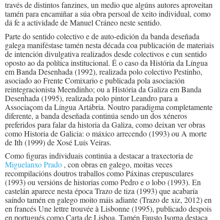
través de distintos fanzines, un medio que algúns autores aproveitan
tamén para encamiñar a súa obra persoal de xeito individual, como
dá fe a actividade de Manuel Cráneo neste sentido.
Parte do sentido colectivo e de auto-edición da banda deseñada
galega maniféstase tamén nesta década coa publicación de materiais
de intención divulgativa realizados desde colectivos e cun sentido
oposto ao da política institucional. É o caso da História da Língua
em Banda Desenhada (1992), realizada polo colectivo Pestinho,
asociado ao Frente Comixario e publicada pola asociación
reintegracionista Meendinho; ou a História da Galiza em Banda
Desenhada (1995), realizada polo pintor Leandro para a
Associaçom da Língua Artábria. Noutro paradigma completamente
diferente, a banda deseñada continúa sendo un dos xéneros
preferidos para falar da historia da Galiza, como deixan ver obras
como Historia de Galicia: o máxico arrecendo (1993) ou A morte
de Ith (1999) de Xosé Luís Veiras.
Como figuras individuais continúa a destacar a traxectoria de
Miguelanxo Prado
, con obras en galego, moitas veces
recompilacións doutros traballos como Páxinas crepusculares
(1993) ou versións de historias como Pedro e o lobo (1993). En
castelán aparece nesta época Trazo de tiza (1993) que acabaría
saíndo tamén en galego moito máis adiante (Trazo de xiz, 2012) en
en francés Une lettre trouvée à Lisbonne (1995), publicado despois
en portugués como Carta de Lisboa. Tamén Fausto Isorna destaca