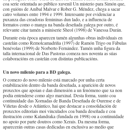
coa serie orientada ao público xuvenil Un misterio para Simón que,
con guións de Aníbal Malvar e Rober G. Méndez, chega a sacar
catro volumes entre 1994 e 1999. Interesante por evidenciar a
puxanza das creadoras femininas dun lado, e a influencia de
formatos como o manga na banda deseñada galega por outro, é
relevante citar tamén a miniserie Sheol (1998) de Vanessa Durán.
Durante esta época aparecen tamén algunhas obras individuais en
castelán como Remolcamadriña (1997) de Ramón Trigo ou Fábulas
benévolas (1999) de Norberto Fernández. Tamén unha figura da
talla internacional de Das Pastoras comeza nos noventa as súas
colaboracións en castelán con distintas publicacións.
Un novo milenio para a BD galega.
O comezo do novo milenio está marcado por unha certa
estabilización dentro da banda deseñada, a aparición de novos
proxectos que apoian e dan dimensión a un fenómeno que xa non
podía entenderse como algo marxinal. Desta forma, xunto coa
continuidade das Xornadas de Banda Deseñada de Ourense e de
Viñetas desde o Atlántico, hai que destacar a consolidación de
proxectos editoriais moi vinculados coa banda deseñada e coa
ilustración como Kalandraka (fundada en 1998) ou a continuidade
no apoio por parte doutros como Xerais. Da mesma forma,
aparecerán outras casas dedicadas en exclusiva ao medio que