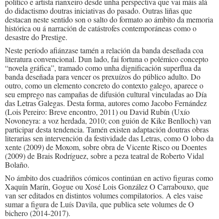
político e artista rianxeiro desde unha perspectiva que vai máis alá
do didactismo doutras iniciativas do pasado. Outras liñas que
destacan neste sentido son o salto do formato ao ámbito da memoria
histórica ou á narración de catástrofes contemporáneas como o
desastre do Prestige.
Neste período afiánzase tamén a relación da banda deseñada coa
literatura convencional. Dun lado, fai fortuna o polémico concepto
“novela gráfica”, tramado como unha dignificación superflua da
banda deseñada para vencer os prexuízos do público adulto. Do
outro, como un elemento concreto do contexto galego, aparece o
seu emprego nas campañas de difusión cultural vinculadas ao Día
das Letras Galegas. Desta forma, autores como Jacobo Fernández
(Lois Pereiro: Breve encontro, 2011) ou David Rubín (Uxío
Novoneyra: a voz herdada, 2010; con guión de Kike Benlloch) van
participar desta tendencia. Tamén existen adaptación doutras obras
literarias sen intervención da festividade das Letras, como O lobo da
xente (2009) de Moxom, sobre obra de Vicente Risco ou Doentes
(2009) de Brais Rodríguez, sobre a peza teatral de Roberto Vidal
Bolaño.
No ámbito dos cuadriños cómicos continúan en activo figuras como
Xaquín Marín, Gogue ou Xosé Lois González O Carrabouxo, que
van ser editados en distintos volumes compilatorios. A eles vaise
sumar a figura de Luís Davila, que publica sete volumes de O
bichero (2014-2017).