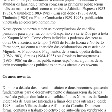
abundar os fanzines, e tamén comezan as primeiras publicacións
máis ou menos estábeis como as revistas Atlántico Express (1983-
1985), Valiundiez (1983-1985), Can sen dono (1983-1990),
Tintimán (1984) ou Frente Comixario (1989-1993), publicación
vinculada ao colectivo homónimo.
Nesta época comezan tamén as recompilacións de cadriños
pensados para a prensa, como o Gaspariño e a serie Dos pés á testa
de Xaquín Marín. Como obras individuais podemos destacar as
obras Os viaxeiros no tempo (1988) de Fausto Isorna e Norberto
Fernández, así como a aparición das colaboracións en castelán de
Miguelanxo Prado como Fragmentos de la enciclopedia délfica.
(1982-1983), Stratos (1984-1985) ou Crónicas Incongruentes
(1985-1986) en distintas publicacións españolas, algunhas delas
terán recompilacións publicadas entre os oitenta e os noventa.
Os anos noventa.
Durante a década dos noventa institúense dous encontros que serán
fundamentais para o desenvolvemento e dinamización da banda
deseñada galega: dun lado a consolidación das Xornadas de Banda
Deseñada de Ourense (iniciadas a finais dos anos oitenta) e, desde
1998, o salón Viñetas desde o Atlántico da Coruña. Da mesma
forma, continúa o traballo colectivo e de auto-edición vertebrado a