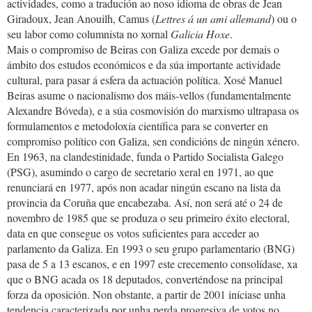
actividades, como a tradución ao noso idioma de obras de Jean
Giradoux, Jean Anouilh, Camus (
Lettres á un ami allemand
) ou o
seu labor como columnista no xornal
Galicia Hoxe
.
Mais o compromiso de Beiras con Galiza excede por demais o
ámbito dos estudos económicos e da súa importante actividade
cultural, para pasar á esfera da actuación política. Xosé Manuel
Beiras asume o nacionalismo dos máis-vellos (fundamentalmente
Alexandre Bóveda), e a súa cosmovisión do marxismo ultrapasa os
formulamentos e metodoloxía científica para se converter en
compromiso político con Galiza, sen condicións de ningún xénero.
En 1963, na clandestinidade, funda o Partido Socialista Galego
(PSG), asumindo o cargo de secretario xeral en 1971, ao que
renunciará en 1977, após non acadar ningún escano na lista da
provincia da Coruña que encabezaba. Así, non será até o 24 de
novembro de 1985 que se produza o seu primeiro éxito electoral,
data en que consegue os votos suficientes para acceder ao
parlamento da Galiza. En 1993 o seu grupo parlamentario (BNG)
pasa de 5 a 13 escanos, e en 1997 este crecemento consolídase, xa
que o BNG acada os 18 deputados, converténdose na principal
forza da oposición. Non obstante, a partir de 2001 iníciase unha
tendencia caracterizada por unha perda progresiva de votos no