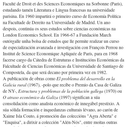
Faculté de Droit et des Sciences Economiques na Sorbonne (París),
estudando tamén Literatura e Lingua francesas na universidade
parisina. En 1960 impartirá o primeiro curso de Economía Política
na Facultade de Dereito na Universidade de Madrid. Un ano
despois, continúa os seus estudos sobre ciencias económicas na
London Economics School. En 1966-67 a Fundación March
outórgalle unha bolsa de estudos que lle permite realizar un curso
de especialización avanzada e investigación con François Perrou no
Institut de Science Economique Apliquée de París, para en 1968
facerse cargo da Cátedra de Estruturas e Institucións Económicas da
Falcultade de Ciencias Económicas da Universidade de Santiago de
Compostela, da que será decano por primeira vez en 1982.
A publicación de obras como
El problema del desarrollo en la
Galicia rural
(1967), -polo que recibe o Premio da Casa de Galiza
de NY-,
Estructura y problemas de la población gallega
(1970) ou
O atraso económico da Galiza
(1997) significan a súa
consolidación como analista económico de innegábel prestixio. A
súa sólida formación e inquedanzas culturais lévano, ao carón de
Xaime Isla Couto, á promoción das coleccións "Agra Aberta" e
"Enquisa", a dirixir a colección "Alén-Nós", entre moitas outras