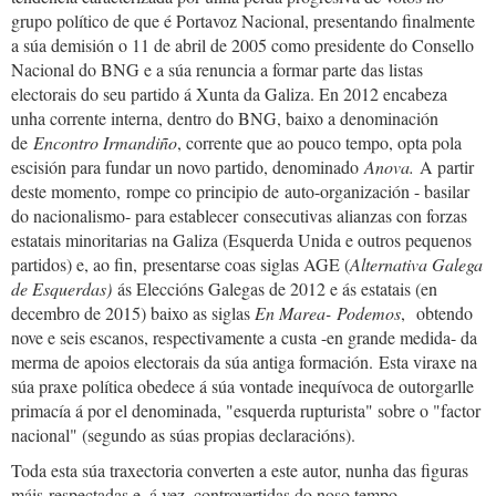
grupo político de que é Portavoz Nacional, presentando finalmente
a súa demisión o 11 de abril de 2005 como presidente do Consello
Nacional do BNG e a súa renuncia a formar parte das listas
electorais do seu partido á Xunta da Galiza. En 2012 encabeza
unha corrente interna, dentro do BNG, baixo a denominación
de
Encontro Irmandiño
, corrente que ao pouco tempo, opta pola
escisión para fundar un novo partido, denominado
Anova.
A partir
deste momento, rompe co principio de auto-organización - basilar
do nacionalismo- para establecer consecutivas alianzas con forzas
estatais minoritarias na Galiza (Esquerda Unida e outros pequenos
partidos) e, ao fin, presentarse coas siglas AGE (
Alternativa Galega
de Esquerdas)
ás Eleccións Galegas de 2012 e ás estatais (en
decembro de 2015) baixo as siglas
En Marea-
Podemos
, obtendo
nove e seis escanos, respectivamente a custa -en grande medida- da
merma de apoios electorais da súa antiga formación. Esta viraxe na
súa praxe política obedece á súa vontade inequívoca de outorgarlle
primacía á por el denominada, "esquerda rupturista" sobre o "factor
nacional" (segundo as súas propias declaracións).
Toda esta súa traxectoria converten a este autor, nunha das figuras
máis respectadas e, á vez, controvertidas do noso tempo.