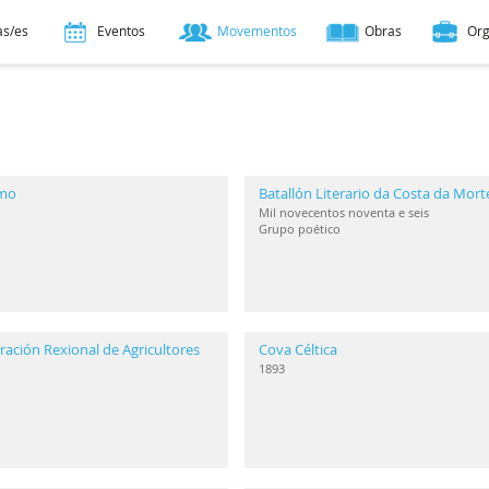
as/es
Eventos
Movementos
Obras
Or
smo
Batallón Literario da Costa da Mort
Mil novecentos noventa e seis
Grupo poético
ación Rexional de Agricultores
Cova Céltica
1893