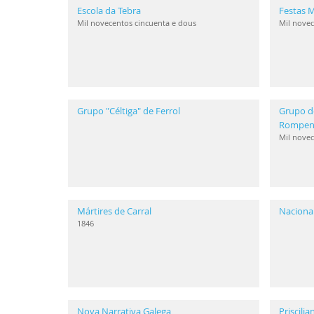
Escola da Tebra
Festas M
Mil novecentos cincuenta e dous
Mil novec
Grupo "Céltiga" de Ferrol
Grupo d
Rompen
Mil novec
Mártires de Carral
Naciona
1846
Nova Narrativa Galega
Priscili