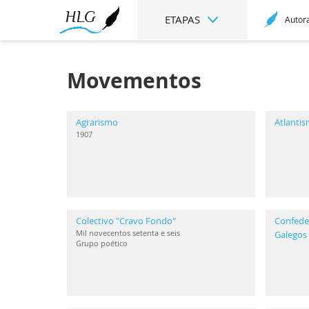
ETAPAS
Autor
Movementos
Agrarismo
Atlanti
1907
Colectivo "Cravo Fondo"
Confeder
Mil novecentos setenta e seis
Galegos
Grupo poético