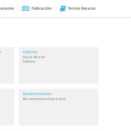
ganismos
Publicacións
Termos literarios
e
Celtismo
Século XIX e XX
Celtismo
Desamortización
Mil novecentos trinta e cinco