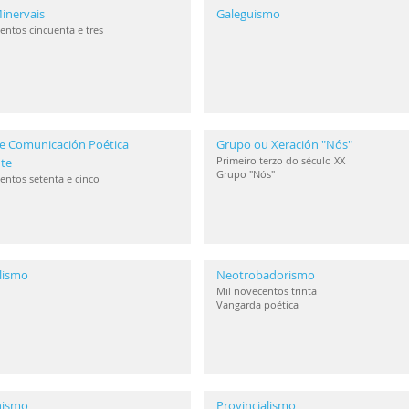
inervais
Galeguismo
entos cincuenta e tres
e Comunicación Poética
Grupo ou Xeración "Nós"
Primeiro terzo do século XX
te
Grupo "Nós"
entos setenta e cinco
lismo
Neotrobadorismo
Mil novecentos trinta
Vangarda poética
anismo
Provincialismo