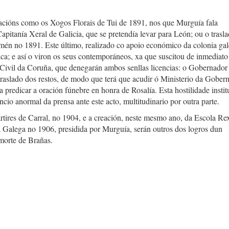
acións como os Xogos Florais de Tui de 1891, nos que Murguía fala
apitanía Xeral de Galicia, que se pretendía levar para León; ou o trasl
amén no 1891. Este último, realizado co apoio económico da colonia ga
ca; e así o viron os seus contemporáneos, xa que suscitou de inmediato
Civil da Coruña, que denegarán ambos senllas licencias: o Gobernador
traslado dos restos, de modo que terá que acudir ó Ministerio da Gober
 predicar a oración fúnebre en honra de Rosalía. Esta hostilidade instit
ncio anormal da prensa ante este acto, multitudinario por outra parte.
res de Carral, no 1904, e a creación, neste mesmo ano, da Escola Rex
Galega no 1906, presidida por Murguía, serán outros dos logros dun
orte de Brañas.