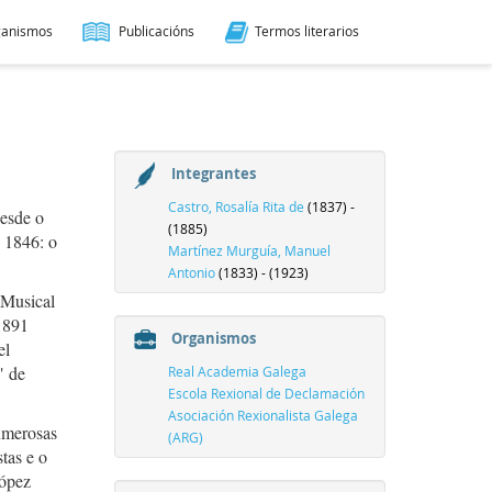
ganismos
Publicacións
Termos literarios
Integrantes
Castro, Rosalía Rita de
(1837) -
desde o
(1885)
o 1846: o
Martínez Murguía, Manuel
Antonio
(1833) - (1923)
 Musical
 1891
Organismos
el
" de
Real Academia Galega
Escola Rexional de Declamación
Asociación Rexionalista Galega
umerosas
(ARG)
stas e o
López