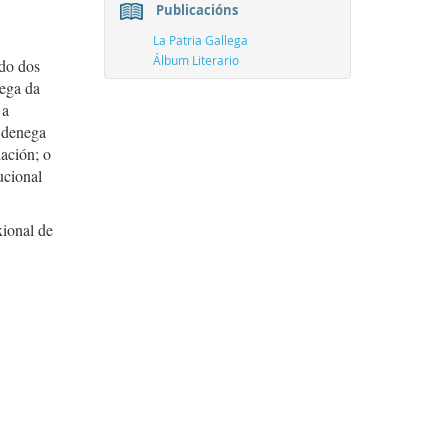
Publicacións
La Patria Gallega
Álbum Literario
ado dos
lega da
 a
 denega
nación; o
ucional
ional de