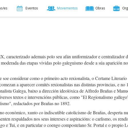
as/es
Eventos
Movementos
Obras
Or
X, caracterizado ademais polo seu afán uniformizador e centralizador 
s moderada das etapas vividas polo galeguismo desde a súa aparición n
e soe considerar como o primeiro acto rexionalista, o Certame Literario
comezan a aparecer comités rexionalistas nas distintas provincias, e no
alista Galega, baixo a dirección ideolóxica de Alfredo Brañas e Manu
iversos textos e intervencións públicas, como "El Regionalismo gallego
lismo", redactados por Brañas no 1892.
o económico, xunto co indiscutible catolicismo de Brañas, desperta n
 senten respaldados nos seus intereses e aspiracións: o carlismo, os rendi
ago e Tui, e en particular o coengo compostelano Sr. Portal e o propio 