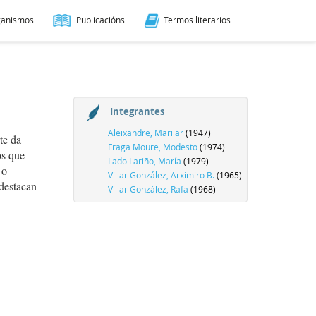
ganismos
Publicacións
Termos literarios
Integrantes
Aleixandre, Marilar
(1947)
te da
Fraga Moure, Modesto
(1974)
os que
Lado Lariño, María
(1979)
 o
Villar González, Arximiro B.
(1965)
destacan
Villar González, Rafa
(1968)