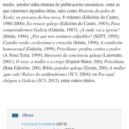
medio, arredor unha trintena de publicacións ensaísticas, entre as
que citaremos algunhas delas, tales como
Historia do pobo de
Xesús: en procura da boa nova
, 8 volumes (Edicións do Castro,
1980-2000);
Eu renazo galego
(Edicións do Castro, 1983);
Para
comprendermos Galicia
(Galaxia, 1987);
¿A onde vai a igrexa?
(Irimia, 1994);
¿Por que nos sentimos culpables?
(SEPT, 1995);
Camiño verde: ecoloxismo e creación
(Irimia, 1996);
A condición
homosexual
(Galaxia, 1999);
Prisciliano: profeta contra o poder
(A Nosa Terra, 1999);
Itinerario da conciencia galega
(Laiovento,
2001);
O sexo, a muller e o crego
(Espiral Maior, 200);
Prisciliano
(Baía Edicións, 200);
Biblia popular galega
(Xerais, 200);
A muller
¡que cale! Raíces do antifeminismo
(3C3, 2004); ou
Por aquí
chégase a Galicia
(3C3, 2012), entre outros títulos.
Obras
A humana fraxilidade
(2013)