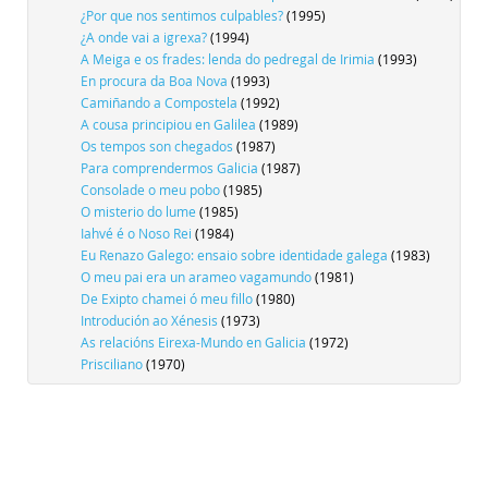
¿Por que nos sentimos culpables?
(1995)
¿A onde vai a igrexa?
(1994)
A Meiga e os frades: lenda do pedregal de Irimia
(1993)
En procura da Boa Nova
(1993)
Camiñando a Compostela
(1992)
A cousa principiou en Galilea
(1989)
Os tempos son chegados
(1987)
Para comprendermos Galicia
(1987)
Consolade o meu pobo
(1985)
O misterio do lume
(1985)
Iahvé é o Noso Rei
(1984)
Eu Renazo Galego: ensaio sobre identidade galega
(1983)
O meu pai era un arameo vagamundo
(1981)
De Exipto chamei ó meu fillo
(1980)
Introdución ao Xénesis
(1973)
As relacións Eirexa-Mundo en Galicia
(1972)
Prisciliano
(1970)