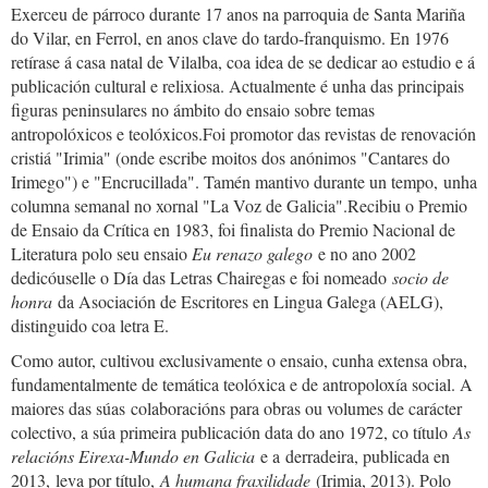
Exerceu de párroco durante 17 anos na parroquia de Santa Mariña
do Vilar, en Ferrol, en anos clave do tardo-franquismo. En 1976
retírase á casa natal de Vilalba, coa idea de se dedicar ao estudio e á
publicación cultural e relixiosa. Actualmente é unha das principais
figuras peninsulares no ámbito do ensaio sobre temas
antropolóxicos e teolóxicos.Foi promotor das revistas de renovación
cristiá "Irimia" (onde escribe moitos dos anónimos "Cantares do
Irimego") e "Encrucillada". Tamén mantivo durante un tempo, unha
columna semanal no xornal "La Voz de Galicia".Recibiu o Premio
de Ensaio da Crítica en 1983, foi finalista do Premio Nacional de
Literatura polo seu ensaio
Eu renazo galego
e no ano 2002
dedicóuselle o Día das Letras Chairegas e foi nomeado
socio de
honra
da Asociación de Escritores en Lingua Galega (AELG),
distinguido coa letra E.
Como autor, cultivou exclusivamente o ensaio, cunha extensa obra,
fundamentalmente de temática teolóxica e de antropoloxía social. A
maiores das súas colaboracións para obras ou volumes de carácter
colectivo, a súa primeira publicación data do ano 1972, co título
As
relacións Eirexa-Mundo en Galicia
e a derradeira, publicada en
2013, leva por título,
A humana fraxilidade
(Irimia, 2013). Polo