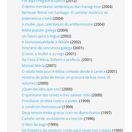
Por aquí chégase a Galicia
(2012)
O demo meridiano: lembranzas dun transgresor
(2004)
Remexer Roma con Santiago. O camiñar histórico da
experiencia cristiá
(2004)
A muller ¡que cale! Raíces do antifeminismo
(2004)
Biblia popular galega
(2004)
Un futuro para a lingua
(2002)
A homosexualidade a debate
(2002)
Itinerario da conciencia galega
(2001)
O sexo, a muller e o crego
(2001)
Da Ceca á Meca. Diñeiro e profecía,
(2001)
Manuel María
(2001)
O relato hebraico. A Biblia contada dende a Lareira
(2001)
Historia do pobo de Xesús: en procura da boa nova, (8
volumes)
(2000)
¿Quen decides que son?
(2000)
O queixume das orixes e tres salaios máis
(2000)
Prisciliano: profeta contra o poder,
(1999)
A condición homosexual
(1999)
Deus tenvos moita gracia: creo no divino humor
(1997)
Camiño verde: ecoloxismo e creación
(1996)
O libro da auga
(1995)
Na fronteira do misterio: credo para xente non crédula
(1995)