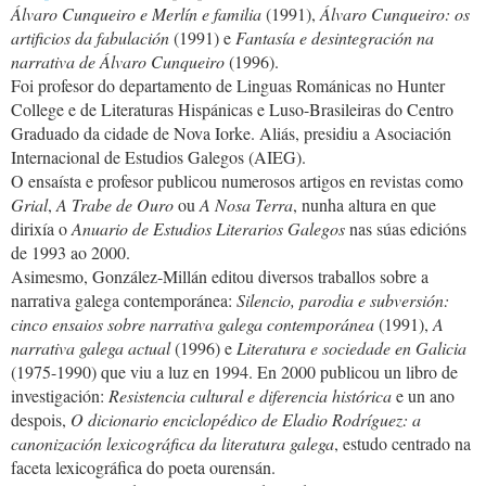
Álvaro Cunqueiro e Merlín e familia
(1991),
Álvaro Cunqueiro: os
artificios da fabulación
(1991) e
Fantasía e desintegración na
narrativa de Álvaro Cunqueiro
(1996).
Foi profesor do departamento de Linguas Románicas no Hunter
College e de Literaturas Hispánicas e Luso-Brasileiras do Centro
Graduado da cidade de Nova Iorke. Aliás, presidiu a Asociación
Internacional de Estudios Galegos (AIEG).
O ensaísta e profesor publicou numerosos artigos en revistas como
Grial
,
A Trabe de Ouro
ou
A Nosa Terra
, nunha altura en que
dirixía o
Anuario de Estudios Literarios Galegos
nas súas edicións
de 1993 ao 2000.
Asimesmo, González-Millán editou diversos traballos sobre a
narrativa galega contemporánea:
Silencio, parodia e subversión:
cinco
ensaios sobre narrativa galega contemporánea
(1991),
A
narrativa galega actual
(1996) e
Literatura e sociedade en Galicia
(1975-1990) que viu a luz en 1994. En 2000 publicou un libro de
investigación:
Resistencia cultural e diferencia histórica
e un ano
despois,
O
dicionario enciclopédico de Eladio Rodríguez: a
canonización lexicográfica da literatura galega
, estudo centrado na
faceta lexicográfica do poeta ourensán.