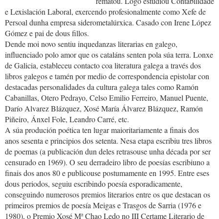
rematou. Logo estudiou Contabilidade
e Lexislación Laboral, exercendo profesionalmente como Xefe de
Persoal dunha empresa siderometalúrxica. Casado con Irene López
Gómez e pai de dous fillos.
Dende moi novo sentiu inquedanzas literarias en galego,
influenciado polo amor que os cataláns senten pola súa terra. Lonxe
de Galicia, estableceu contacto coa literatura galega a través dos
libros galegos e tamén por medio de correspondencia epistolar con
destacadas personalidades da cultura galega tales como Ramón
Cabanillas, Otero Pedrayo, Celso Emilio Ferreiro, Manuel Puente,
Darío Alvarez Blázquez, Xosé María Álvarez Blázquez, Ramón
Piñeiro, Ánxel Fole, Leandro Carré, etc.
A súa produción poética ten lugar maioritariamente a finais dos
anos sesenta e principios dos setenta. Nesa etapa escribiu tres libros
de poemas (a publicación dun deles retrasouse unha década por ser
censurado en 1969). O seu derradeiro libro de poesías escribiuno a
finais dos anos 80 e publicouse postumamente en 1995. Entre eses
dous periodos, seguiu escribindo poesía esporadicamente,
conseguindo numerosos premios literarios entre os que destacan os
primeiros premios de poesía Meigas e Trasgos de Sarria (1976 e
1980), o Premio Xosé Mª Chao Ledo no III Certame Literario de