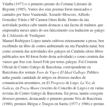
Vilalba (1977) e o primeiro premio do Certame Literario de
Begonte (1985). Varios dos seus poemas foron musicados e
cantados por Suso Vaamonde, Xerardo Moscoso, Alfredo
González Vilela e Mª Carmen Otero Rolle. Dentro da súa
actividade poética cabe tamén destacar a súa faceta de tradutor, que
emprendeu meses antes do seu falecemento coa tradución ao galego
de
L'Atlántida
de Verdaguer.
Manuel Rodríguez López tamén cultivou extensamente a prosa, ben
escribindo un libro de contos ambientado na súa Paradela natal, ben
como cronista das actividades dos galegos en Cataluña (dous libros
publicados nos 80 foron froito desta actividade) e como cronista das
viaxes que fixo con Ánxel Fole por terras galegas. Foi Cronista
Oficial do Centro Galego de Barcelona, correspondente en
Barcelona dos xornais
Faro de Vigo
e
El Ideal Gallego
. Publico
unha grande cantidade de artigos en diversos medios de
comunicación arxentinos, en
El Progreso
de Lugo,
La Voz de
Galicia
, en
Praza Maior
(voceiro do Concello de Lugo) e en varias
revistas do Centro Galego de Barcelona. En prosa, tamén coseguiu
diversos premios, destacando o primeiro premio Nós de Barcelona
(1980), premios Meigas e Trasgos en Sarria (1977 e 1986) e premio