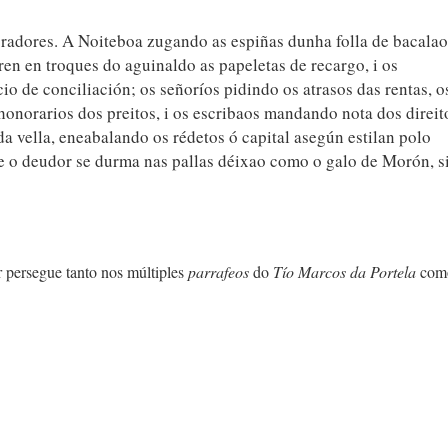
bradores. A Noiteboa zugando as espiñas dunha folla de bacalao
en en troques do aguinaldo as papeletas de recargo, i os
io de conciliación; os señoríos pidindo os atrasos das rentas, o
 honorarios dos preitos, i os escribaos mandando nota dos direit
da vella, eneabalando os rédetos ó capital asegún estilan polo
e o deudor se durma nas pallas déixao como o galo de Morón, s
r persegue tanto nos múltiples
parrafeos
do
Tío Marcos da Portela
com