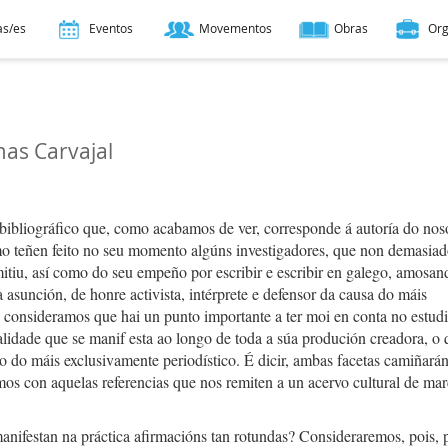
as/es
Eventos
Movementos
Obras
Or
mas Carvajal
bibliográfico que, como acabamos de ver, corresponde á autoría do nos
mo teñen feito no seu momento algúns investigadores, que non demasiad
tiu, así como do seu empeño por escribir e escribir en galego, amosan
asunción, de honre activista, intérprete e defensor da causa do máis
, consideramos que hai un punto importante a ter moi en conta no estud
ualidade que se manif esta ao longo de toda a súa produción creadora, o
io do máis exclusivamente periodístico. É dicir, ambas facetas camiñará
amos con aquelas referencias que nos remiten a un acervo cultural de ma
nifestan na práctica afirmacións tan rotundas? Consideraremos, pois, 