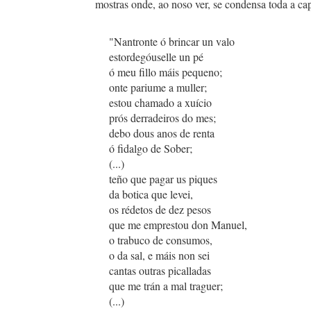
mostras onde, ao noso ver, se condensa toda a ca
"Nantronte ó brincar un valo
estordegóuselle un pé
ó meu fillo máis pequeno;
onte pariume a muller;
estou chamado a xuício
prós derradeiros do mes;
debo dous anos de renta
ó fidalgo de Sober;
(...)
teño que pagar us piques
da botica que levei,
os rédetos de dez pesos
que me emprestou don Manuel,
o trabuco de consumos,
o da sal, e máis non sei
cantas outras picalladas
que me trán a mal traguer;
(...)