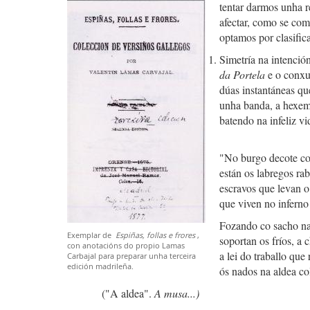
tentar darmos unha r
afectar, como se com
optamos por clasifica
Simetría na intención
da Portela
e o conxu
dúas instantáneas que
unha banda, a hexemo
batendo na infeliz vi
"No burgo decote co
están os labregos ra
escravos que levan o
que viven no inferno
Fozando co sacho na 
Exemplar de
Espiñas, follas e frores
,
soportan os fríos, a c
con anotacións do propio Lamas
a lei do traballo que
Carbajal para preparar unha terceira
edición madrileña.
ós nados na aldea co
("A aldea".
A musa...)