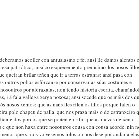
deberamos acoller con antusiasmo e fe; ansí lle damos alentos 
esa patriótica; ansí co esquecemento premiámo-los nosos fillo
ue queiran brilar teñen que ir a terras estranas; ansí pasa con
s outros pobos esfórzanse por conservar as súas costumes e
 a nosoutros por aldraxalas, non tendo historia escrita, chamándo
ías, i á fala gallega xerga noxosa; ansí socede que os máis dos q
ós nosos xenios; que as mais lles rifen ós fillos porque falen o
ira polo chapeu de palla, que nos praza máis o do estranxeiro 
 diante dos porcos que se poñen en rifa, que as mozas deixen o
 e que non haxa entre nosoutros cousa con cousa acorde, nin n
n menos que si nos volvésemos tolos ou nos dese por andar a ela