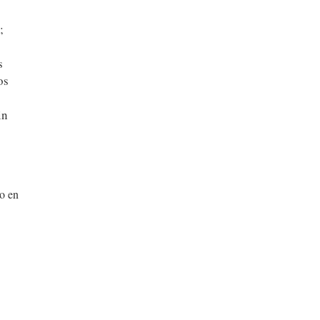
;
s
os
in
o en