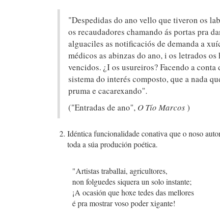
"Despedidas do ano vello que tiveron os la
os recaudadores chamando ás portas pra dar
alguaciles as notificaciós de demanda a xuíc
médicos as abinzas do ano, i os letrados os
vencidos. ¿I os usureiros? Facendo a conta 
sistema do interés composto, que a nada qu
pruma e cacarexando".
("Entradas de ano",
O Tío Marcos
)
Idéntica funcionalidade conativa que o noso auto
toda a súa produción poética.
"Artistas traballai, agricultores,
non folguedes siquera un solo instante;
¡A ocasión que hoxe tedes das mellores
é pra mostrar voso poder xigante!