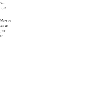
 van
 que
 Marcos
sen as
 por
ían