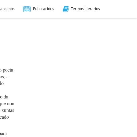
ganismos
Publicacións
Termos literarios
o poeta
os, a
do
io da
 que non
n xuntas
rcado
para