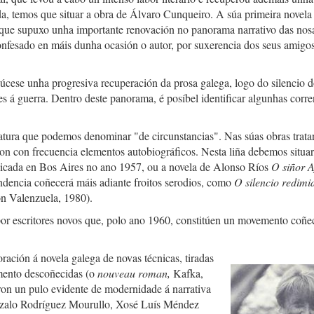
ida, temos que situar a obra de Álvaro Cunqueiro. A súa primeira novela
,que supuxo unha importante renovación no panorama narrativo das nosas
confesado en máis dunha ocasión o autor, por suxerencia dos seus amigo
úcese unha progresiva recuperación da prosa galega, logo do silencio 
s á guerra. Dentro deste panorama, é posíbel identificar algunhas corre
ratura que podemos denominar "de circunstancias". Nas súas obras trata
iron con frecuencia elementos autobiográficos. Nesta liña debemos situar
licada en Bos Aires no ano 1957, ou a novela de Alonso Ríos
O
siñor 
ndencia coñecerá máis adiante froitos serodios, como
O
silencio redimi
 Valenzuela, 1980).
por escritores novos que, polo ano 1960, constitúen un movemento coñe
ación á novela galega de novas técnicas, tiradas
omento descoñecidas (o
nouveau roman,
Kafka,
xeron un pulo evidente de modernidade á narrativa
nzalo Rodríguez Mourullo, Xosé Luís Méndez