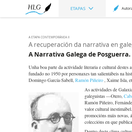
ETAPAS
Autor
A ETAPA CONTEMPORÁNEA II
A recuperación da narrativa en gal
A Narrativa Galega de Posguerra.
Unha boa parte da actividade literaria e cultural deste
fundado no 1950 por personaxes tan salientábeis na his
Domingo García-Sabell,
Ramón Piñeiro
, Xaime Isla, et
As actividades de Galaxia
galeguistas —Otero,
Caba
Ramón Piñeiro, Fernández
valor cultural inestimábe
promocións máis novas, ás
coleccións en que publicar
Dentro deste clima cultur