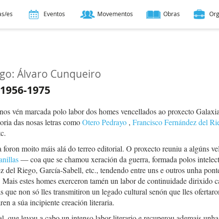
as/es
Eventos
Movementos
Obras
Or
ego: Álvaro Cunqueiro
 1956-1975
s anos vén marcada polo labor dos homes vencellados ao proxecto Galaxia
toria das nosas letras como
Otero Pedrayo
,
Francisco Fernández del Ri
c.
 foron moito máis alá do terreo editorial. O proxecto reuniu a algúns ve
nillas
— coa que se chamou xeración da guerra, formada polos intelect
 del Riego, García-Sabell, etc., tendendo entre uns e outros unha pont
l. Mais estes homes exerceron tamén un labor de continuidade dirixido c
 que non só lles transmitiron un legado cultural senón que lles ofertaro
en a súa incipiente creación literaria.
al, que levou a cabo un intenso labor literario e recuperou ademais unha