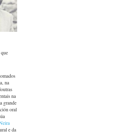
 que
 tomados
a, na
doutras
entais na
ha grande
ción oral
súa
Neira
ural e da