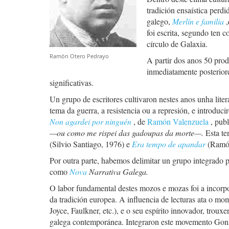
tradición ensaística perd
galego,
Merlín e familia
foi escrita, segundo ten 
círculo de Galaxia.
Ramón Otero Pedrayo
A partir dos anos 50 prod
inmediatamente posteriore
significativas.
Un grupo de escritores cultivaron nestes anos unha lite
tema da guerra, a resistencia ou a represión, e introduc
Non agardei por ninguén
, de
Ramón Valenzuela
, pub
—ou como me rispei das gadoupas da morte—.
Esta te
(Silvio Santiago, 1976) e
Era tempo de apandar
(Ramón
Por outra parte, habemos delimitar un grupo integrado 
como
Nova
Narrativa Galega.
O labor fundamental destes mozos e mozas foi a incorpor
da tradición europea. A influencia de lecturas ata o m
Joyce, Faulkner, etc.), e o seu espírito innovador, trou
galega contemporánea. Integraron este movemento Go