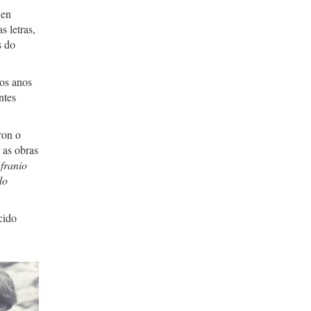
 en
 letras,
s do
dos anos
ntes
ron o
 as obras
Afranio
do
cido