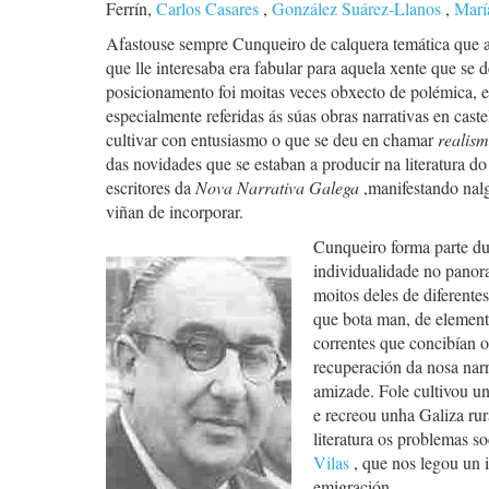
Ferrín,
Carlos Casares
,
González Suárez-Llanos
,
Marí
Afastouse sempre Cunqueiro de calquera temática que a
que lle interesaba era fabular para aquela xente que se 
posicionamento foi moitas veces obxecto de polémica, e v
especialmente referidas ás súas obras narrativas en cast
cultivar con entusiasmo o que se deu en chamar
realism
das novidades que se estaban a producir na literatura d
escritores da
Nova Narrativa Galega
,manifestando nalg
viñan de incorporar.
Cunqueiro forma parte du
individualidade no panor
moitos deles de diferente
que bota man, de elemento
correntes que concibían o
recuperación da nosa nar
amizade. Fole cultivou un
e recreou unha Galiza ru
literatura os problemas so
Vilas
, que nos legou un 
emigración.