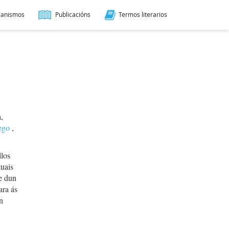
ganismos
Publicacións
Termos literarios
,
ego
,
llos
uais
e dun
ara ás
n