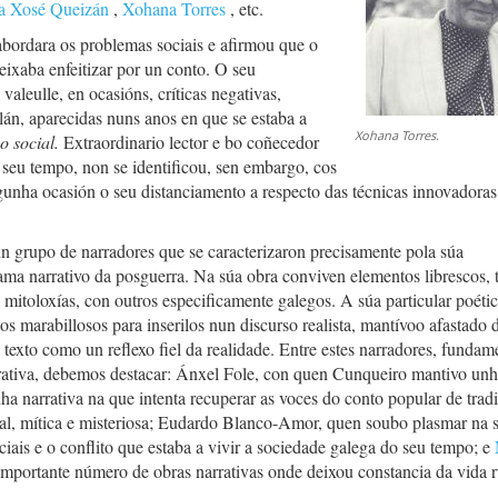
a Xosé Queizán
,
Xohana Torres
, etc.
bordara os problemas sociais e afirmou que o
deixaba enfeitizar por un conto. O seu
aleulle, en ocasións, críticas negativas,
elán, aparecidas nuns anos en que se estaba a
Xohana Torres.
o social.
Extraordinario lector e bo coñecedor
o seu tempo, non se identificou, sen embargo, cos
unha ocasión o seu distanciamento a respecto das técnicas innovadoras
n grupo de narradores que se caracterizaron precisamente pola súa
ama narrativo da posguerra. Na súa obra conviven elementos librescos,
s mitoloxías, con outros especificamente galegos. A súa particular poétic
s marabillosos para inserilos nun discurso realista, mantívoo afastado 
 texto como un reflexo fiel da realidade. Entre estes narradores, fundam
rativa, debemos destacar: Ánxel Fole, con quen Cunqueiro mantivo un
ha narrativa na que intenta recuperar as voces do conto popular de tradi
ral, mítica e misteriosa; Eudardo Blanco-Amor, quen soubo plasmar na 
ciais e o conflito que estaba a vivir a sociedade galega do seu tempo; e
importante número de obras narrativas onde deixou constancia da vida r