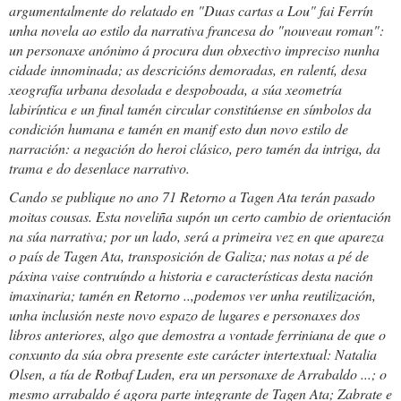
argumentalmente do relatado en "Duas cartas a Lou" fai Ferrín
unha novela ao estilo da narrativa francesa do "nouveau roman":
un personaxe anónimo á procura dun obxectivo impreciso nunha
cidade innominada; as descricións demoradas, en ralentí, desa
xeografía urbana desolada e despoboada, a súa xeometría
labiríntica e un final tamén circular constitúense en símbolos da
condición humana e tamén en manif esto dun novo estilo de
narración: a negación do heroi clásico, pero tamén da intriga, da
trama e do desenlace narrativo.
Cando se publique no ano 71
Retorno a Tagen Ata
terán pasado
moitas cousas. Esta noveliña supón un certo cambio de orientación
na súa narrativa; por un lado, será a primeira vez en que apareza
o país de Tagen Ata, transposición de Galiza; nas notas a pé de
páxina vaise contruíndo a historia e características desta nación
imaxinaria; tamén en
Retorno
..,podemos ver unha reutilización,
unha inclusión neste novo espazo de lugares e personaxes dos
libros anteriores, algo que demostra a vontade ferriniana de que o
conxunto da súa obra presente este carácter intertextual: Natalia
Olsen, a tía de Rotbaf Luden, era un personaxe de
Arrabaldo
...; o
mesmo arrabaldo é agora parte integrante de Tagen Ata; Zabrate e