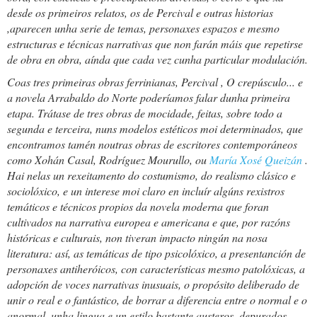
desde os primeiros relatos, os de
Percival e outras historias
,aparecen unha serie de temas, personaxes espazos e mesmo
estructuras e técnicas narrativas que non farán máis que repetirse
de obra en obra, aínda que cada vez cunha particular modulación.
Coas tres primeiras obras ferrinianas,
Percival
,
O crepúsculo...
e
a novela
Arrabaldo do Norte
poderíamos falar dunha primeira
etapa. Trátase de tres obras de mocidade, feitas, sobre todo a
segunda e terceira, nuns modelos estéticos moi determinados, que
encontramos tamén noutras obras de escritores contemporáneos
como Xohán Casal, Rodríguez Mourullo, ou
María Xosé Queizán
.
Hai nelas un rexeitamento do costumismo, do realismo clásico e
sociolóxico, e un interese moi claro en incluír algúns rexistros
temáticos e técnicos propios da novela moderna que foran
cultivados na narrativa europea e americana e que, por razóns
históricas e culturais, non tiveran impacto ningún na nosa
literatura: así, as temáticas de tipo psicolóxico, a presentanción de
personaxes antiheróicos, con características mesmo patolóxicas, a
adopción de voces narrativas inusuais, o propósito deliberado de
unir o real e o fantástico, de borrar a diferencia entre o normal e o
anormal, unha lingua e un estilo bastante austeros, depurados,