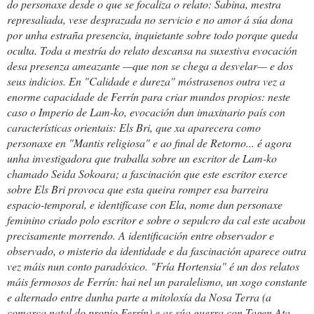
do personaxe desde o que se focaliza o relato: Sabina, mestra
represaliada, vese desprazada no servicio e no amor á súa dona
por unha estraña presencia, inquietante sobre todo porque queda
oculta. Toda a mestría do relato descansa na suxestiva evocación
desa presenza ameazante —que non se chega a desvelar— e dos
seus indicios. En "Calidade e dureza" móstrasenos outra vez a
enorme capacidade de Ferrín para criar mundos propios: neste
caso o Imperio de Lam-ko, evocación dun imaxinario país con
características orientais: Els Bri, que xa aparecera como
personaxe en "Mantis religiosa" e ao final de Retorno... é agora
unha investigadora que traballa sobre un escritor de Lam-ko
chamado Seida Sokoara; a fascinación que este escritor exerce
sobre Els Bri provoca que esta queira romper esa barreira
espacio-temporal, e identifícase con Ela, nome dun personaxe
feminino criado polo escritor e sobre o sepulcro da cal este acabou
precisamente morrendo. A identificación entre observador e
observado, o misterio da identidade e da fascinación aparece outra
vez máis nun conto paradóxico. "Fría Hortensia" é un dos relatos
máis fermosos de Ferrín: hai nel un paralelismo, un xogo constante
e alternado entre dunha parte a mitoloxía da Nosa Terra (a
comarca natal do propio Ferrín) e as súa guerra con Tagen Ata,