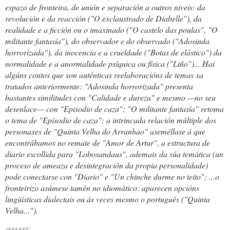
espazo de fronteira, de unión e separación a outros niveis: da
revolución e da reacción ("O exclaustrado de Diabelle"), da
realidade e a ficción ou o imaxinado ("O castelo das poulas", "O
militante fantasía"), do observador e do observado ("Adosinda
horrorizada"), da inocencia e a crueldade ("Botas de elástico") da
normalidade e a anormalidade psíquica ou física ("Liño")... Hai
algúns contos que son auténticas reelaboracións de temas xa
tratados anteriormente: "Adosinda horrorizada" presenta
bastantes similitudes con "Calidade e dureza" e mesmo —no seu
desenlace— con "Episodio de caza"; "O militante fantasía" retoma
o tema de "Episodio de caza"; a intrincada relación múltiple dos
personaxes de "Quinta Velha do Arranhao" aseméllase á que
encontrábamos no remate de "Amor de Artur", a estructura de
diario escollida para "Lobosandaus", ademais da súa temática (un
proceso de ameaza e desintegración da propia personalidade)
pode conectarse con "Diario" e "Un chinche durme no teito"; ...o
fronteirizo asúmese tamén no idiomático: aparecen opcións
lingüísticas dialectais ou ás veces mesmo o portugués ("Quinta
Velha...").