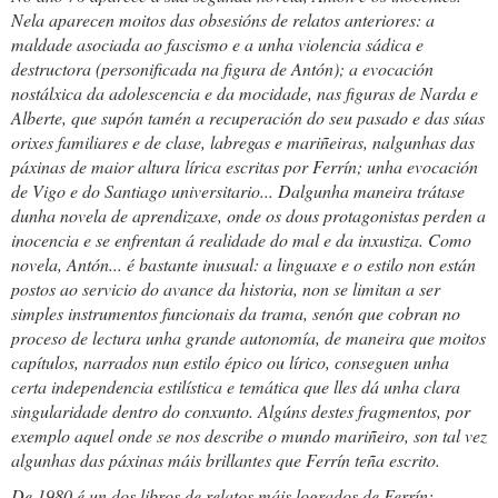
Nela aparecen moitos das obsesións de relatos anteriores: a
maldade asociada ao fascismo e a unha violencia sádica e
destructora (personificada na figura de Antón); a evocación
nostálxica da adolescencia e da mocidade, nas figuras de Narda e
Alberte, que supón tamén a recuperación do seu pasado e das súas
orixes familiares e de clase, labregas e mariñeiras, nalgunhas das
páxinas de maior altura lírica escritas por Ferrín; unha evocación
de Vigo e do Santiago universitario... Dalgunha maneira trátase
dunha novela de aprendizaxe, onde os dous protagonistas perden a
inocencia e se enfrentan á realidade do mal e da inxustiza. Como
novela,
Antón...
é bastante inusual: a linguaxe e o estilo non están
postos ao servicio do avance da historia, non se limitan a ser
simples instrumentos funcionais da trama, senón que cobran no
proceso de lectura unha grande autonomía, de maneira que moitos
capítulos, narrados nun estilo épico ou lírico, conseguen unha
certa independencia estilística e temática que lles dá unha clara
singularidade dentro do conxunto. Algúns destes fragmentos, por
exemplo aquel onde se nos describe o mundo mariñeiro, son tal vez
algunhas das páxinas máis brillantes que Ferrín teña escrito.
De 1980 é un dos libros de relatos máis logrados de Ferrín: