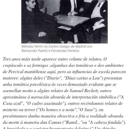
Méndez Ferrín no Centro Galego de Madrid con
Reimundo Patiño e Fernández Ferreiro.
Tres anos máis tarde aparece outro volume de relatos,
O
crepúsculo e as formigas
;algunhas das temáticas e dos ambientes
de Percival mantéñense aquí, pero as influencias de escola parecen
maiores: algúns deles ("Diario", "Dúas cartas a Lou") presentan
unha temática psicolóxica ás veces demasiado evidente que se
asemellan moito a algúns relatos de Samuel Beckett, outros
aproximánse á narración absurda de interpretación simbólica ("A
Casa azul", "O cadro asasinado"), outros recórdannos relatos de
misterio ou terror ("Os homes e a noite","O Suso"), ou
preséntannos dunha maneira obxectiva e fría a realidade absurda
da morte á maneira dun Camus ("Ramil..."ou "A cabeza fendida").
A brevidade e o carácter fragmentario dalgúns ("
Un chinche...