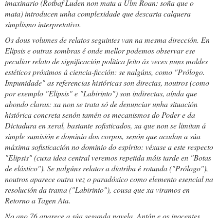
imaxinario (Rotbaf Luden non mata a Ulm Roan: soña que o
mata) introducen unha complexidade que descarta calquera
simplismo interpretativo.
Os dous volumes de relatos seguintes van na mesma dirección. En
Elipsis e outras sombras
é onde mellor podemos observar ese
peculiar relato de significación política feito ás veces nuns moldes
estéticos próximos á ciencia-ficción: se nalgúns, como "Prólogo.
Impunidade" as referencias históricas son directas, noutros (como
por exemplo "Elipsis" e "Labirinto") son indirectas, aínda que
abondo claras: xa non se trata só de denunciar unha situación
histórica concreta senón tamén os mecanismos do Poder e da
Dictadura en xeral, bastante sofisticados, xa que non se limitan á
simple sumisión e dominio dos corpos, senón que acadan a súa
máxima sofisticación no dominio do espírito: véxase a este respecto
"Elipsis" (cuxa idea central veremos repetida máis tarde en "Botas
de elástico"). Se nalgúns relatos a diatriba é rotunda ("Prólogo"),
noutros aparece outra vez o paradóxico como elemento esencial na
resolución da trama ("Labirinto"), cousa que xa viramos en
Retorno a Tagen Ata.
No ano 76 aparece a súa segunda novela,
Antón e os inocentes.