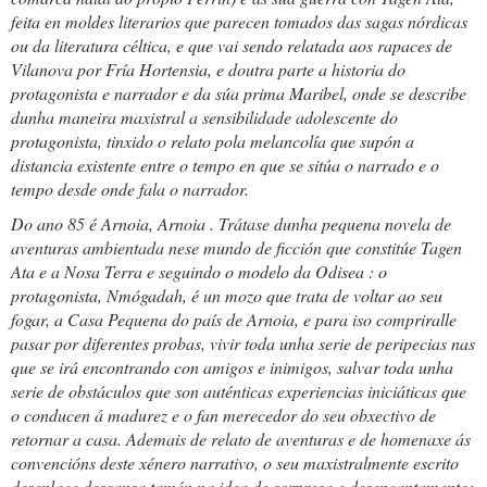
feita en moldes literarios que parecen tomados das sagas nórdicas
ou da literatura céltica, e que vai sendo relatada aos rapaces de
Vilanova por Fría Hortensia, e doutra parte a historia do
protagonista e narrador e da súa prima Maribel, onde se describe
dunha maneira maxistral a sensibilidade adolescente do
protagonista, tinxido o relato pola melancolía que supón a
distancia existente entre o tempo en que se sitúa o narrado e o
tempo desde onde fala o narrador.
Do ano 85 é
Arnoia, Arnoia
. Trátase dunha pequena novela de
aventuras ambientada nese mundo de ficción que constitúe Tagen
Ata e a Nosa Terra e seguindo o modelo da
Odisea
: o
protagonista, Nmógadah, é un mozo que trata de voltar ao seu
fogar, a Casa Pequena do país de Arnoia, e para iso compriralle
pasar por diferentes probas, vivir toda unha serie de peripecias nas
que se irá encontrando con amigos e inimigos, salvar toda unha
serie de obstáculos que son auténticas experiencias iniciáticas que
o conducen á madurez e o fan merecedor do seu obxectivo de
retornar a casa. Ademais de relato de aventuras e de homenaxe ás
convencións deste xénero narrativo, o seu maxistralmente escrito
desenlace descansa tamén na idea de sorpresa e desencantamento: