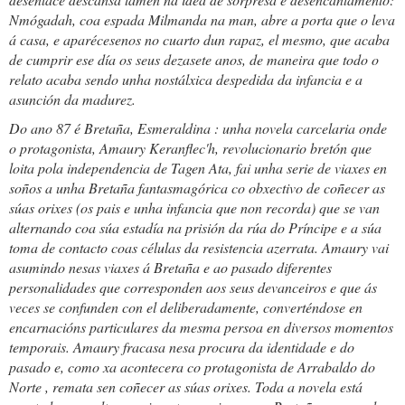
Nmógadah, coa espada Milmanda na man, abre a porta que o leva
á casa, e aparécesenos no cuarto dun rapaz, el mesmo, que acaba
de cumprir ese día os seus dezasete anos, de maneira que todo o
relato acaba sendo unha nostálxica despedida da infancia e a
asunción da madurez.
Do ano 87 é
Bretaña, Esmeraldina
: unha novela carcelaria onde
o protagonista, Amaury Keranflec'h, revolucionario bretón que
loita pola independencia de Tagen Ata, fai unha serie de viaxes en
soños a unha Bretaña fantasmagórica co obxectivo de coñecer as
súas orixes (os pais e unha infancia que non recorda) que se van
alternando coa súa estadía na prisión da rúa do Príncipe e a súa
toma de contacto coas células da resistencia azerrata. Amaury vai
asumindo nesas viaxes á Bretaña e ao pasado diferentes
personalidades que corresponden aos seus devanceiros e que ás
veces se confunden con el deliberadamente, converténdose en
encarnacións particulares da mesma persoa en diversos momentos
temporais. Amaury fracasa nesa procura da identidade e do
pasado e, como xa acontecera co protagonista de
Arrabaldo do
Norte
, remata sen coñecer as súas orixes. Toda a novela está