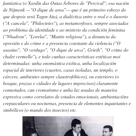
fantástica (o Xardín das Outas Árbores de "Percival"; esa nación
de Nijmenk —"O dique de area"— que é un primeiro esbozo do
que despois será Tagen Ata), a dialéctica entre o real e o ilusorio
("A cancela", "Philoctetes"), as metamorfoses, sempre asociadas
ao problema da identidade e ao misterio da condición feminina
("Nhadron", "Lorelai", "Mantis religiosa"), a denuncia da
opresión e do crime e a presencia constante da violencia ("O
asasino", "O verdugo", "O dique de arca", Grieih", "O crime do
chalet vermello"), e todo cunhas características estéticas moi
determinadas: unha onomástica exótica, unha localización
espacial de interiores (cuartos, casas isoladas, un templo, o
cárcere, ambientes sempre claustrofóbicos), ou exteriores (o
bosque, prazas e cidades de lugares imprecisos) claramente
connotados, cun cromatismo e unha luz usadas de maneira
expresiva como correlatos de estados emocionais, ambientacións
crepusculares ou nocturnas, presencia de elementos inquietantes e
simbólicos (o mundo dos insectos) etc.