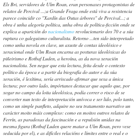
Els Bri, servidores de Ulm Roan, eran personaxes protagonistas de
relatos de
Percival
...;a Grande Fraga onde está viva a resistencia
parece coincidir co "Xardín das Outas árbores" de Percival...; a
obra é unha alegoría política, unha obra de política-ficción onde se
explica a aparición do
nacionalismo
revolucionario dos 70 e a súa
ruptura co galeguismo culturalista.
Retorno
...ten sido interpretado
como unha novela en clave, un axuste de contas ideolóxico e
xeracional onde Ulm Roan encarna as posturas ideolóxicas do
piñeirismo e Rotbaf Luden, a heroína, as da nova xeración
nacionalista. Sen negar que esta lectura, feita desde o contexto
político da época e a partir da biografía do autor e da súa
xeración, é lexítima, sería arriscado afirmar que sexa a única
lectura; por outro lado, impórtanos destacar que aquilo que, por
xogar no campo da loita ideolóxica, podía correr o risco de se
converter nun texto de interpretación unívoca e ser lido, polo tanto,
como un simple panfleto, adquire no seu tratamento narrativo un
carácter moito máis complexo: como en moitos outros relatos de
Ferrín, as paradoxas da fascinación e a repulsión unidas na
mesma figura (Rotbaf Luden quere matar a Ulm Roan, pero vese
seducida por el), e as difíciles relacións e límites entre o real e o