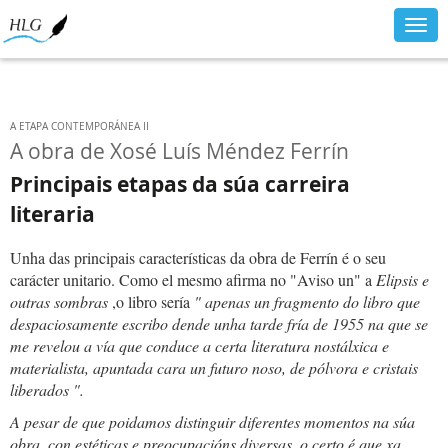
Togg
navig
A ETAPA CONTEMPORÁNEA II
A obra de Xosé Luís Méndez Ferrín
Principais etapas da súa carreira
literaria
Unha das principais características da obra de Ferrín é o seu
carácter unitario. Como el mesmo afirma no "Aviso un" a
Elipsis e
outras sombras
,o libro sería
"
apenas un fragmento do libro que
despaciosamente escribo dende unha tarde fría de 1955 na que se
me revelou a vía que conduce a certa literatura nostálxica e
materialista, apuntada cara un futuro noso, de pólvora e cristais
liberados
".
A pesar de que poidamos distinguir diferentes momentos na súa
obra, con estéticas e preocupacións diversas, o certo é que xa