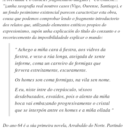
"),unha xeografía real noutros casos (Vigo, Ourense, Santiago), e
un fondo pesimismo existencial parecen caracterizar esta obra,
cousa que podemos comprobar lendo o fragmento introductorio
dos relatos que, utilizando elementos estéticos propios do
expresionismo, supón unha explicación do título do conxunto e o
recoriecemento da imposibilidadede explicar o mundo:
"
Achego a miña cara á fiestra, aos vidros da
fiestra, e vexo a rúa longa, ateigada de xente
informe, coma un carreiro de formigas que
fervera estreitamente, escuramente.
Os homes son coma formigas, na vila sen nome.
E eu, niste intre do crepúsculo, véxoos
desdebuxados, esvaídos, pois o alento da miña
boca vai embazando progresivamente o cristal
que se interpón antre os homes e a miña ollada
"
Do ano 64 é a súa primeira novela,
Arrabaldo do Norte.
Partindo