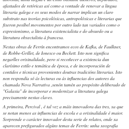
afastados de retóricas así como a vontade de renovar a lingua
literaria galega e os seus modos de narrar implican un claro
substrato nas teorías psicolóxicas, antropolóxicas e literarias que
fixeron posíbel movementos por outro lado tan variados como o
expresionismo, a literatura existencialista e do absurdo ou a
literatura obxectalista á francesa.
Nestas obras de Ferrín encontramos ecos de Kafka, de Faulkner,
de Robbe-Grillet, de Ionesco ou Beckett. Isto non significa
negarlles orixinalidade, pero si recoñecer a existencia dun
clarísimo estilo e temática de época, e de incorporación de
contidos e técnicas provenientes doutras tradicións literarias. Isto
non respondía só ás lecturas ou ás influencias dos autores da
chamada
Nova Narrativa
,senón tamén ao propósito deliberado de
"Galaxia" de incorporar e modernizar a literatura galega
precisamente nestas claves.
A primeira,
Percival
,
é
tal vez a máis innovadora das tres, xa que
se notan menos as influencias de escola e a orixinalidade é maior.
Sorprende o carácter innovador desta serie de relatos, onde xa
aparecen prefigurados algúns temas de Ferrín: unha xeografía