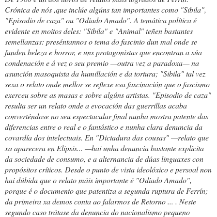
Crónica de nós
,que inclúe algúns tan importantes como "Sibila",
"Episodio de caza" ou "Odiado Amado". A temática política é
evidente en moitos deles: "Sibila" e "Animal" teñen bastantes
semellanzas: preséntannos o tema do fascinio dun mal onde se
funden beleza e horror, e uns protagonistas que encontran a súa
condenación e á vez o seu premio —outra vez a paradoxa— na
asunción masoquista da humillación e da tortura; "Sibila" tal vez
sexa o relato onde mellor se reflexe esa fascinación que o fascismo
exerceu sobre as masas e sobre algúns artistas. "Episodio de caza"
resulta ser un relato onde a evocación das guerrillas acaba
converténdose no seu espectacular final nunha mostra patente das
diferencias entre o real e o fantástico e nunha clara denuncia da
covardía dos intelectuais. En "Dictadura das cousas" —relato que
xa aparecera en
Elipsis...
—hai unha denuncia bastante explícita
da sociedade de consumo, e a alternancia de dúas linguaxes con
propósitos críticos. Desde o punto de vista ideolóxico e persoal non
hai dúbida que o relato máis importante é "Odiado Amado",
porque é o documento que patentiza a segunda ruptura de Ferrín;
da primeira xa demos conta ao falarmos de
Retorno
... . Neste
segundo caso trátase da denuncia do nacionalismo pequeno