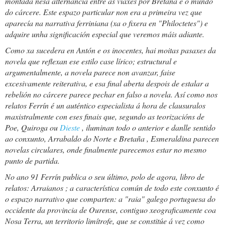
montada nesa alternancia entre as viaxes por Bretaña e o mundo
do cárcere. Este espazo particular non era a primeira vez que
aparecía na narrativa ferriniana (xa o fixera en "Philoctetes") e
adquire unha significación especial que veremos máis adiante.
Como xa sucedera en Antón e os inocentes, hai moitas pasaxes da
novela que reflexan ese estilo case lírico; estructural e
argumentalmente, a novela parece non avanzar, faise
excesivamente reiterativa, e esa final aberta despois de estalar a
rebelión no cárcere parece pechar en falso a novela. Así como nos
relatos Ferrín é un auténtico especialista á hora de clausuralos
maxistralmente con eses finais que, segundo as teorizacións de
Poe, Quiroga ou
Dieste
, iluminan todo o anterior e danlle sentido
ao conxunto,
Arrabaldo do Norte
e
Bretaña
,
Esmeraldina
parecen
novelas circulares, onde finalmente parecemos estar no mesmo
punto de partida.
No ano 91 Ferrín publica o seu último, polo de agora, libro de
relatos:
Arraianos
; a característica común de todo este conxunto é
o espazo narrativo que comparten: a "raia" galego portuguesa do
occidente da provincia de Ourense, contiguo xeograficamente coa
Nosa Terra, un territorio limítrofe, que se constitúe á vez como