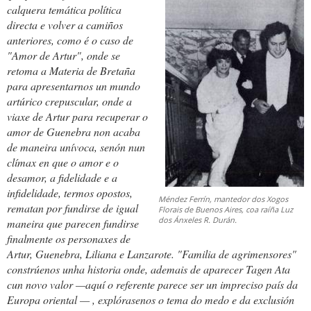
calquera temática política
directa e volver a camiños
anteriores, como é o caso de
"Amor de Artur", onde se
retoma a Materia de Bretaña
para apresentarnos un mundo
artúrico crepuscular, onde a
viaxe de Artur para recuperar o
amor de Guenebra non acaba
de maneira unívoca, senón nun
clímax en que o amor e o
desamor, a fidelidade e a
infidelidade, termos opostos,
Méndez Ferrín, mantedor dos Xogos
rematan por fundirse de igual
Florais de Buenos Aires, coa raíña Luz
dos Ánxeles R. Durán.
maneira que parecen fundirse
finalmente os personaxes de
Artur, Guenebra, Liliana e Lanzarote. "Familia de agrimensores"
constrúenos unha historia onde, ademais de aparecer Tagen Ata
cun novo valor —aquí o referente parece ser un impreciso país da
Europa oriental
—
, explórasenos o tema do medo e da exclusión