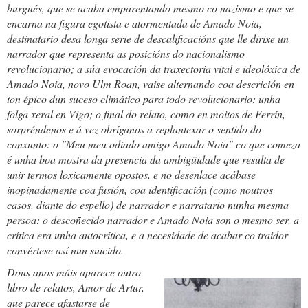
burgués, que se acaba emparentando mesmo co nazismo e que se
encarna na figura egotista e atormentada de Amado Noia,
destinatario desa longa serie de descalificacións que lle dirixe un
narrador que representa as posicións do nacionalismo
revolucionario; a súa evocación da traxectoria vital e ideolóxica de
Amado Noia, novo Ulm Roan, vaise alternando coa descrición en
ton épico dun suceso climático para todo revolucionario: unha
folga xeral en Vigo; o final do relato, como en moitos de Ferrín,
sorpréndenos e á vez obríganos a replantexar o sentido do
conxunto: o "Meu meu odiado amigo Amado Noia" co que comeza
é unha boa mostra da presencia da ambigüidade que resulta de
unir termos loxicamente opostos, e no desenlace acábase
inopinadamente coa fusión, coa identificación (como noutros
casos, diante do espello) de narrador e narratario nunha mesma
persoa: o descoñecido narrador e Amado Noia son o mesmo ser, a
crítica era unha autocrítica, e a necesidade de acabar co traidor
convértese así nun suicido.
Dous anos máis aparece outro
libro de relatos, Amor de Artur,
que parece afastarse de