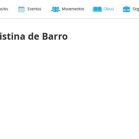
as/es
Eventos
Movementos
Obras
Or
istina de Barro