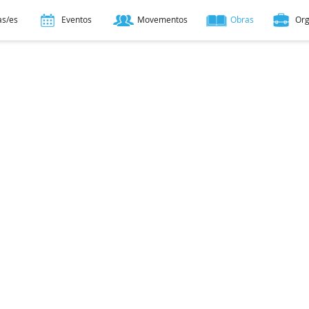
as/es
Eventos
Movementos
Obras
Or