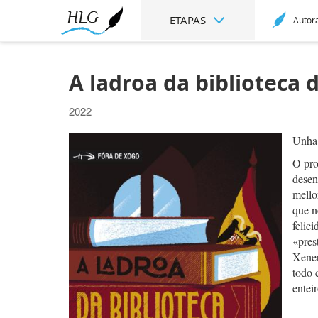
ETAPAS
Autor
A ladroa da biblioteca 
2022
Unha 
O pro
desen
mello
que n
felic
«pres
Xener
todo 
enteir