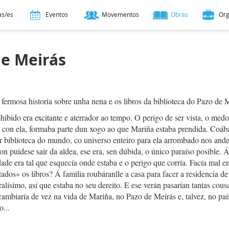
as/es
Eventos
Movementos
Obras
Or
de Meirás
fermosa historia sobre unha nena e os libros da biblioteca do Pazo de M
hibido era excitante e aterrador ao tempo. O perigo de ser vista, o med
 con ela, formaba parte dun xogo ao que Mariña estaba prendida. Coáb
r biblioteca do mundo, co universo enteiro para ela arrombado nos ande
on puidese saír da aldea, ese era, sen dúbida, o único paraíso posible. 
idade era tal que esquecía onde estaba e o perigo que corría. Facía mal en
tados» os libros? Á familia roubáranlle a casa para facer a residencia d
alísimo, así que estaba no seu dereito. E ese verán pasarían tantas cous
cambiaría de vez na vida de Mariña, no Pazo de Meirás e, talvez, no paí
o...