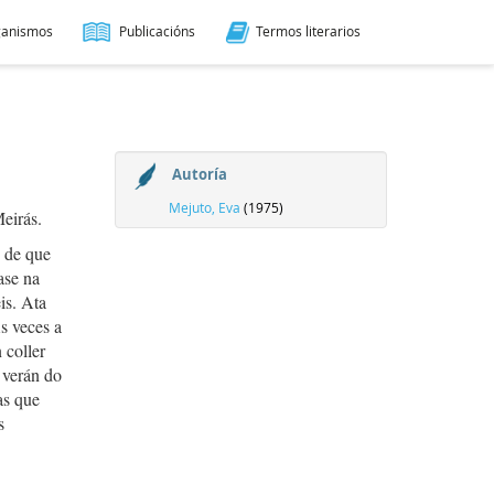
ganismos
Publicacións
Termos literarios
Autoría
Mejuto, Eva
(1975)
eirás.
o de que
ase na
is. Ata
Ás veces a
 coller
e verán do
as que
s