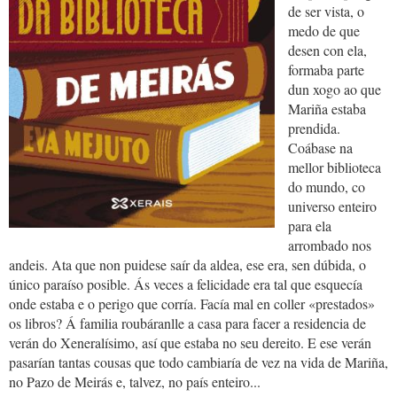
de ser vista, o
medo de que
desen con ela,
formaba parte
dun xogo ao que
Mariña estaba
prendida.
Coábase na
mellor biblioteca
do mundo, co
universo enteiro
para ela
arrombado nos
andeis. Ata que non puidese saír da aldea, ese era, sen dúbida, o
único paraíso posible. Ás veces a felicidade era tal que esquecía
onde estaba e o perigo que corría. Facía mal en coller «prestados»
os libros? Á familia roubáranlle a casa para facer a residencia de
verán do Xeneralísimo, así que estaba no seu dereito. E ese verán
pasarían tantas cousas que todo cambiaría de vez na vida de Mariña,
no Pazo de Meirás e, talvez, no país enteiro...