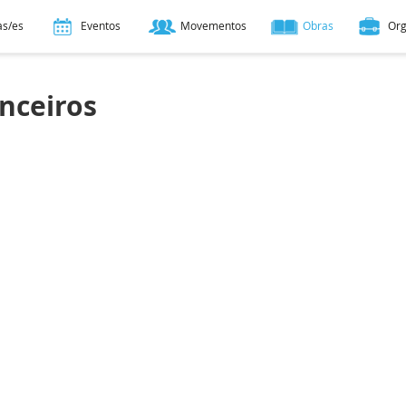
as/es
Eventos
Movementos
Obras
Or
anceiros