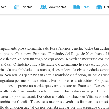
as/es
Eventos
Movementos
Obras
Or
ngaiolante prosa xornalística de Rosa Aneiros e inclúe textos tan desl
, premio Caixanova Francisco Fernández del Riego de Xornalismo. Li
de e ficción.Velaquí un xogo de equívocos. A verdade mestúrase coa me
l é cal. O lindeiro entre a literatura e o xornalismo fica esvaecido pol
cias, da credibilidade, dos nomes, da estrañeza, da obxectividade sempr
a. Son retallos que navegan entre a realidade e a ficción, un baile arris
ngradura por memorias e teimas. Por horrores e fascinacións. Por paisa
 titulares de prensa ao nordés que varre o rostro na Frouxeira. Das estatí
 á ollada de Carol nunha favela de Brasil. Das perlas que se perden no
e area do pobo saharauí. Do sabor clorofila do tabaco en Viñales ao de
rniños na Coruña. Todas estas mentiras e verdades fican atadas tan só
llo de emoción que talvez nos permita atrapar por uns segundos o efém