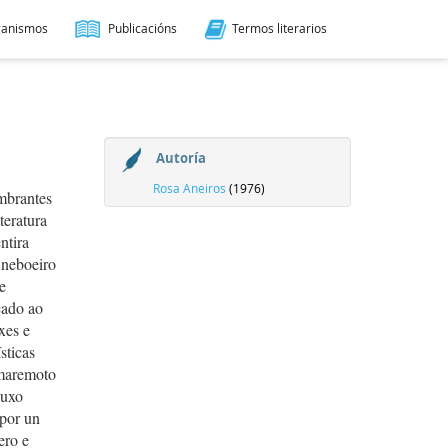
ganismos
Publicacións
Termos literarios
Autoría
Rosa Aneiros
(1976)
umbrantes
teratura
ntira
o neboeiro
e
cado ao
xes e
sticas
 maremoto
buxo
 por un
ero e