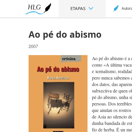
ETAPAS
Autor
Ao pé do abismo
2007
Ao pé do abismo é a e
como «A última vaca»
e xornalismo, realida
pero nunca sabemos ca
dos datos, das aparen
subxectiva de quen oll
pé do abismo, unha si
persoas. Dos terribles
que anulan os rostros
de Asia ao silencio d
dunha bandada de esto
fío de herba. É un mo