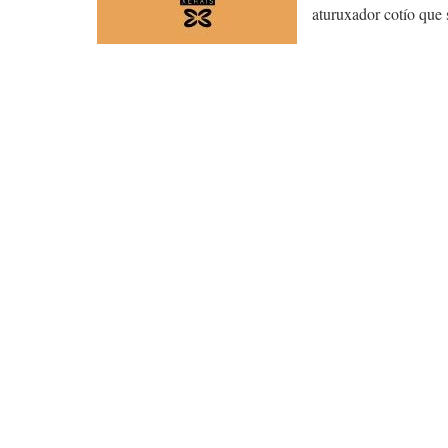
aturuxador cotío que 