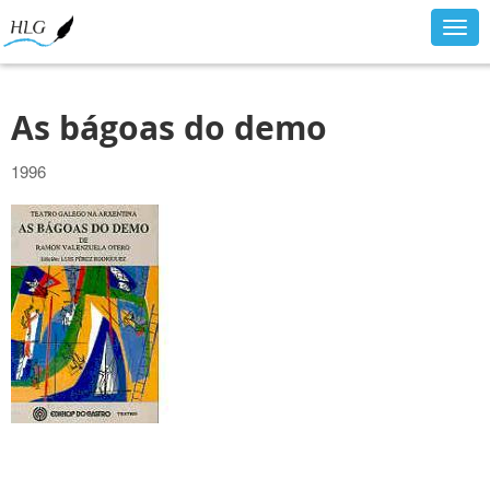
Togg
navig
As bágoas do demo
1996