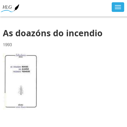
Togg
navig
As doazóns do incendio
1993