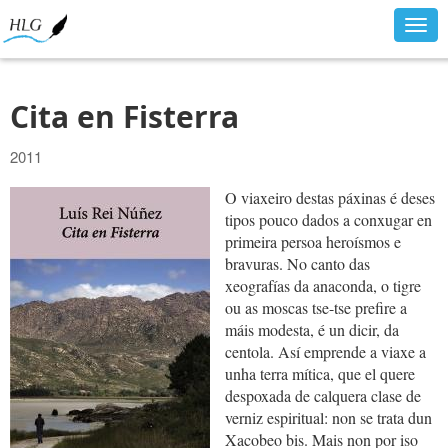
Togg
navig
Cita en Fisterra
2011
O viaxeiro destas páxinas é deses
tipos pouco dados a conxugar en
primeira persoa heroísmos e
bravuras. No canto das
xeografías da anaconda, o tigre
ou as moscas tse-tse prefire a
máis modesta, é un dicir, da
centola. Así emprende a viaxe a
unha terra mítica, que el quere
despoxada de calquera clase de
verniz espiritual: non se trata dun
Xacobeo bis. Mais non por iso