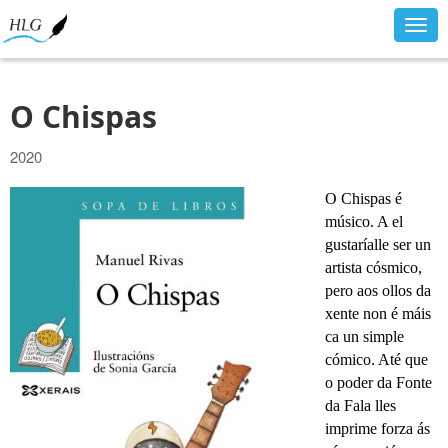
Togg
navig
O Chispas
2020
O Chispas é
músico. A el
gustaríalle ser un
artista cósmico,
pero aos ollos da
xente non é máis
ca un simple
cómico. Até que
o poder da Fonte
da Fala lles
imprime forza ás