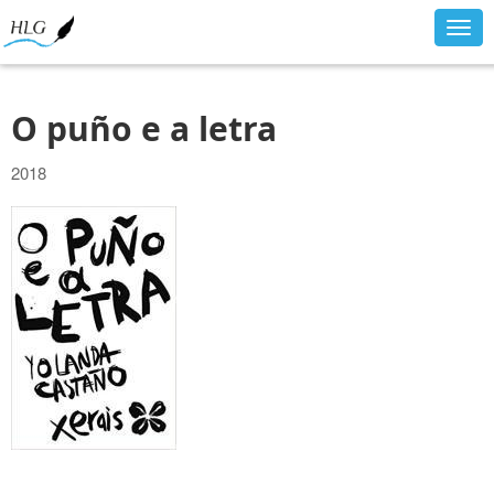
Togg
navig
O puño e a letra
2018