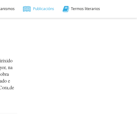
ganismos
Publicacións
Termos literarios
dirixido
yor, na
 obra
lado e
Cora,de