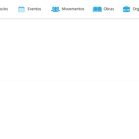
as/es
Eventos
Movementos
Obras
Or