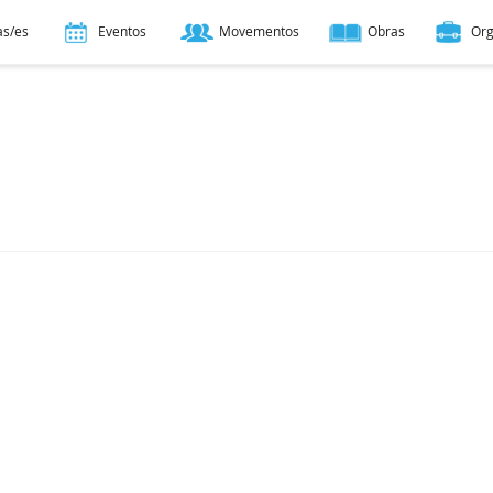
as/es
Eventos
Movementos
Obras
Or