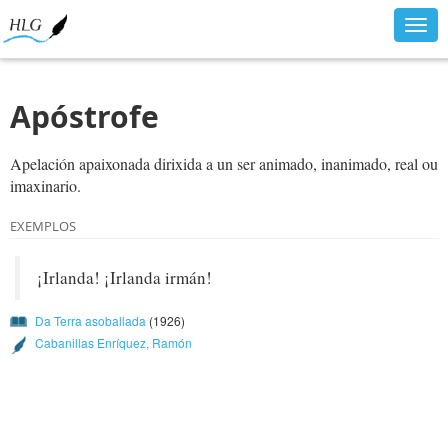
Togg
navig
Apóstrofe
Apelación apaixonada dirixida a un ser animado, inanimado, real ou
imaxinario.
EXEMPLOS
¡Irlanda! ¡Irlanda irmán!
Da Terra asoballada
(1926)
Cabanillas Enríquez, Ramón