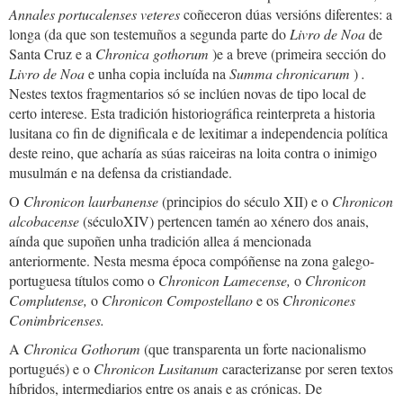
Annales portucalenses veteres
coñeceron dúas versións diferentes: a
longa (da que son testemuños a segunda parte do
Livro de Noa
de
Santa Cruz e a
Chronica gothorum
)e a breve (primeira sección do
Livro de Noa
e unha copia incluída na
Summa chronicarum
)
.
Nestes textos fragmentarios só se inclúen novas de tipo local de
certo interese. Esta tradición historiográfica reinterpreta a historia
lusitana co fin de dignificala e de lexitimar a independencia política
deste reino, que acharía as súas raiceiras na loita contra o inimigo
musulmán e na defensa da cristiandade.
O
Chronicon laurbanense
(principios do século XII) e o
Chronicon
alcobacense
(séculoXIV) pertencen tamén ao xénero dos anais,
aínda que supoñen unha tradición allea á mencionada
anteriormente. Nesta mesma época compóñense na zona galego-
portuguesa títulos como o
Chronicon Lamecense,
o
Chronicon
Complutense,
o
Chronicon Compostellano
e os
Chronicones
Conimbricenses.
A
Chronica Gothorum
(que transparenta un forte nacionalismo
portugués) e o
Chronicon Lusitanum
caracterizanse por seren textos
híbridos, intermediarios entre os anais e as crónicas. De