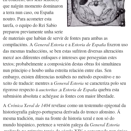
que nalgún momento dominaron
a terra nun caso, ou España
noutro. Para acometer esta
tarefa, o equipo do Rei Sabio
preparou previamente unha serie
de materiais que habían de servir de fontes para ambas as
compilacións. A
General Estoria
e a
Estoria de España
fixeron uso
das mesmas traduccións, se ben estas sufriron diversas alteracións
mercé aos diferentes enfoques e intereses que perseguían estes
textos; probabelmente a composición destas obras foi simultánea
nun principio e houbo unha estreita relación entre elas. Sen
embargo, existen diferencias notábeis no método expositivo e no
xeito de traducir: mentres a
General Estoria
se caracteriza polo seu
rigoroso respecto á
auctoritas
,a
Estoria de España
quebra esta
submisión absoluta e achégase ás fontes con maior liberdade.
A
Crónica Xeral de 1404
revélase como un testemuño epigonal da
historiografía galego-portuguesa derivada do tronco afonsino. Á
mesma tradición, mais na fronte de historia xeral e non só do
mundo hispánico, pertence a versión galega da
General Estoria
,realizada no primeiro tercio do século XIV e conservada nun único