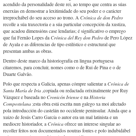
acendido da personalidade deste rei, ao tempo que centra as súas
enerxías en demostrar a lexitimidade do seu poder e o carácter
irreprochábel do seu acceso ao trono. A
Crónica de don Pedro
recolle a súa traxectoria e a súa particular concepción da xustiza,
que acadou dimensións case lendarias; é significativo o emprego
que fai Fernão Lopes da
Crónica del Rey don Pedro
de Pero López
de Ayala e as diferencias de tipo estilístico e estructural que
presentan ambas as obras.
Dentro deste marco da historiografía en lingua portuguesa
citaremos, para concluír, nomes como o de Rui de Pina e o de
Duarte Galvão.
Polo que respecta a Galicia, apenas cómpre salientar a
Crónica de
Santa María de Iria
,copiada ou redactada orixinalmente por Ruy
Vázquez e baseada no
Cronicón Iriense
e na
Historia
Compostelana
;esta obra está escrita nun galego xa moi afectado
pola introducción do castelán no occidente peninsular. Aínda que a
xuizo de Jesús Carro García o autor era un mal latinista e un
mediocre historiador, a
Crónica
ofrece un interese singular ao
recoller feitos non documentados noutras fontes e polo indubidábel