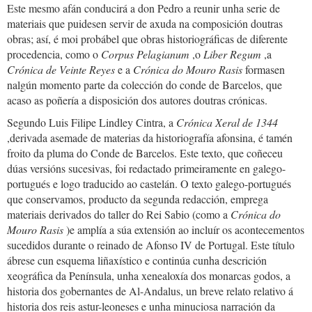
Este mesmo afán conducirá a don Pedro a reunir unha serie de
materiais que puidesen servir de axuda na composición doutras
obras; así, é moi probábel que obras historiográficas de diferente
procedencia, como o
Corpus Pelagianum
,o
Liber Regum
,a
Crónica de Veinte Reyes
e a
Crónica do Mouro Rasis
formasen
nalgún momento parte da colección do conde de Barcelos, que
acaso as poñería a disposición dos autores doutras crónicas.
Segundo Luis Filipe Lindley Cintra, a
Crónica Xeral de 1344
,derivada asemade de materias da historiografía afonsina, é tamén
froito da pluma do Conde de Barcelos. Este texto, que coñeceu
dúas versións sucesivas, foi redactado primeiramente en galego-
portugués e logo traducido ao castelán. O texto galego-portugués
que conservamos, producto da segunda redacción, emprega
materiais derivados do taller do Rei Sabio (como a
Crónica do
Mouro Rasis
)e amplía a súa extensión ao incluír os acontecementos
sucedidos durante o reinado de Afonso IV de Portugal. Este título
ábrese cun esquema liñaxístico e continúa cunha descrición
xeográfica da Península, unha xenealoxía dos monarcas godos, a
historia dos gobernantes de Al-Andalus, un breve relato relativo á
historia dos reis astur-leoneses e unha minuciosa narración da