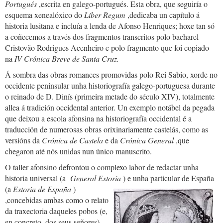
Portugués
,escrita en galego-portugués. Esta obra, que seguiría o
esquema xenealóxico do
Liber Regum
,dedicaba un capítulo á
historia lusitana e incluía a lenda de Afonso Henriques; hoxe tan só
a coñecemos a través dos fragmentos transcritos polo bacharel
Cristovão Rodrigues Acenheiro e polo fragmento que foi copiado
na
IV Crónica Breve de Santa Cruz.
Á sombra das obras romances promovidas polo Rei Sabio, xorde no
occidente peninsular unha historiografía galego-portuguesa durante
o reinado de D. Dinís (primeira metade do século XIV), totalmente
allea á tradición occidental anterior. Un exemplo notábel da pegada
que deixou a escola afonsina na historiografía occidental é a
traducción de numerosas obras orixinariamente castelás, como as
versións da
Crónica de Castela
e da
Crónica General
,que
chegaron até nós unidas nun único manuscrito.
O taller afonsino defrontou o complexo labor de redactar unha
historia universal (a
General Estoria
) e unha particular de España
(a
Estoria de España
)
,concebidas ambas como o relato
da traxectoria daqueles pobos (e,
en concreto, dos seus señores)