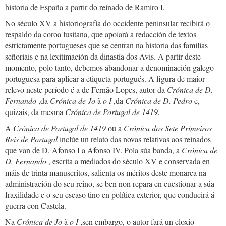
historia de España a partir do reinado de Ramiro I.
No século XV a historiografía do occidente peninsular recibirá o
respaldo da coroa lusitana, que apoiará a redacción de textos
estrictamente portugueses que se centran na historia das familias
señoriais e na lexitimación da dinastía dos Avis. A partir deste
momento, polo tanto, debemos abandonar a denominación galego-
portuguesa para aplicar a etiqueta portugués. A figura de maior
relevo neste período é a de Fernão Lopes, autor da
Crónica de D.
Fernando
,da
Crónica de Jo
ã
o I
,da
Crónica de D. Pedro
e,
quizais, da mesma
Crónica de Portugal de 1419.
A
Crónica de Portugal de 1419
ou a
Crónica dos Sete Primeiros
Reis de Portugal
inclúe un relato das novas relativas aos reinados
que van de D. Afonso I a Afonso IV. Pola súa banda, a
Crónica de
D. Fernando
, escrita a mediados do século XV e conservada en
máis de trinta manuscritos, salienta os méritos deste monarca na
administración do seu reino, se ben non repara en cuestionar a súa
fraxilidade e o seu escaso tino en política exterior, que conducirá á
guerra con Castela.
Na
Crónica de Jo
ã
o I
,sen embargo, o autor fará un eloxio