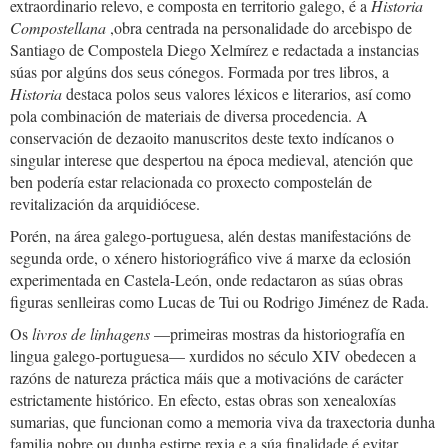
extraordinario relevo, e composta en territorio galego, é a
Historia
Compostellana
,obra centrada na personalidade do arcebispo de
Santiago de Compostela Diego Xelmírez e redactada a instancias
súas por algúns dos seus cónegos. Formada por tres libros, a
Historia
destaca polos seus valores léxicos e literarios, así como
pola combinación de materiais de diversa procedencia. A
conservación de dezaoito manuscritos deste texto indícanos o
singular interese que despertou na época medieval, atención que
ben podería estar relacionada co proxecto compostelán de
revitalización da arquidiócese.
Porén, na área galego-portuguesa, alén destas manifestacións de
segunda orde, o xénero historiográfico vive á marxe da eclosión
experimentada en Castela-León, onde redactaron as súas obras
figuras senlleiras como Lucas de Tui ou Rodrigo Jiménez de Rada.
Os
livros de linhagens
—primeiras mostras da historiografía en
lingua galego-portuguesa— xurdidos no século XIV obedecen a
razóns de natureza práctica máis que a motivacións de carácter
estrictamente histórico. En efecto, estas obras son xenealoxías
sumarias, que funcionan como a memoria viva da traxectoria dunha
familia nobre ou dunha estirpe rexia e a súa finalidade é evitar