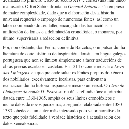
manuscrito. O Rei Sabio afronta na
General Estoria
a súa empresa
de maior complexidade, dado que a elaboración desta historia
universal requerirá o emprego de numerosas fontes, así como un
labor coordenado do seu taller, encargado das traduccións, a
unificación de fontes e a delimitación cronolóxica; o monarca, por
último, supervisaría a redacción definitiva.
Foi, non obstante, don Pedro, conde de Barcelos, o impulsor dunha
literatura de corte histórico de inspiración afonsina en lingua galego-
portuguesa que non se limitou simplemente a facer traduccións de
obras previas escritas en castelán. En 1314 o conde redacta o
Livro
das Linhagens
,en que pretende saltar os límites propios do xénero
dos nobiliarios, excesivamente localistas, para enfrontar a
realización dunha historia hispánica e mesmo universal. O
Livro de
Linhagens do conde D. Pedro
sufriu dúas refundicións: a primeira,
datada entre 1360-1365, amplía os seus límites cronolóxicos e
inclúe datos de novos persoeiros; a segunda, elaborada entre 1380-
1383, obedece a un autor máis interesado polo valor narrativo do
texto que pola fidelidade á verdade histórica e á actualización dos
datos xenealóxicos.