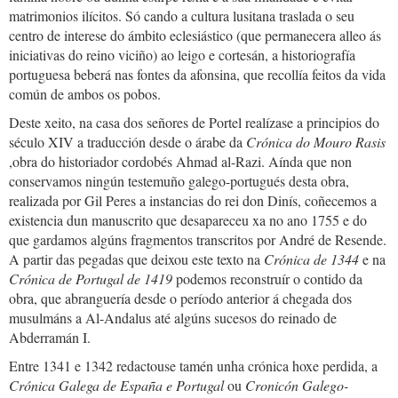
matrimonios ilícitos. Só cando a cultura lusitana traslada o seu
centro de interese do ámbito eclesiástico (que permanecera alleo ás
iniciativas do reino viciño) ao leigo e cortesán, a historiografía
portuguesa beberá nas fontes da afonsina, que recollía feitos da vida
común de ambos os pobos.
Deste xeito, na casa dos señores de Portel realízase a principios do
século XIV a traducción desde o árabe da
Crónica do Mouro Rasis
,obra do historiador cordobés Ahmad al-Razi. Aínda que non
conservamos ningún testemuño galego-portugués desta obra,
realizada por Gil Peres a instancias do rei don Dinís, coñecemos a
existencia dun manuscrito que desapareceu xa no ano 1755 e do
que gardamos algúns fragmentos transcritos por André de Resende.
A partir das pegadas que deixou este texto na
Crónica de 1344
e na
Crónica de Portugal de 1419
podemos reconstruír o contido da
obra, que abranguería desde o período anterior á chegada dos
musulmáns a Al-Andalus até algúns sucesos do reinado de
Abderramán I.
Entre 1341 e 1342 redactouse tamén unha crónica hoxe perdida, a
Crónica Galega de España e Portugal
ou
Cronicón Galego-