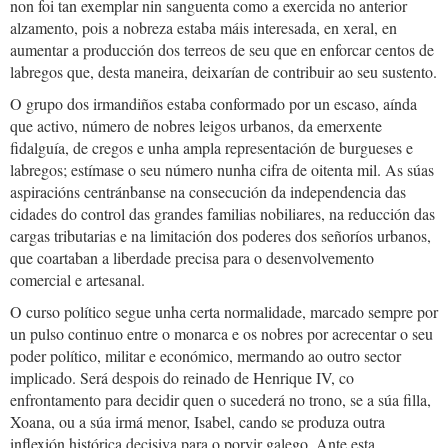
non foi tan exemplar nin sanguenta como a exercida no anterior
alzamento, pois a nobreza estaba máis interesada, en xeral, en
aumentar a producción dos terreos de seu que en enforcar centos de
labregos que, desta maneira, deixarían de contribuir ao seu sustento.
O grupo dos irmandiños estaba conformado por un escaso, aínda
que activo, número de nobres leigos urbanos, da emerxente
fidalguía, de cregos e unha ampla representación de burgueses e
labregos; estímase o seu número nunha cifra de oitenta mil. As súas
aspiracións centránbanse na consecución da independencia das
cidades do control das grandes familias nobiliares, na reducción das
cargas tributarias e na limitación dos poderes dos señoríos urbanos,
que coartaban a liberdade precisa para o desenvolvemento
comercial e artesanal.
O curso político segue unha certa normalidade, marcado sempre por
un pulso continuo entre o monarca e os nobres por acrecentar o seu
poder político, militar e económico, mermando ao outro sector
implicado. Será despois do reinado de Henrique IV, co
enfrontamento para decidir quen o sucederá no trono, se a súa filla,
Xoana, ou a súa irmá menor, Isabel, cando se produza outra
inflexión histórica decisiva para o porvir galego. Ante esta