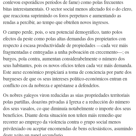
conlevou esporádicos períodos de fame) como polas frecuentes
bitas interestamentais. O sector social menos afectado foi o do clero,
que reacciona suprimindo os foros perpetuos e aumentando as
rendas a percibir, ao tempo que obteñen novos ingresos.
O campo perde, pois, o seu potencial demográfico, tanto polos
efectos da peste como polas altas demandas dos propietarios con
respecto á escasa productividade de propiedades —cada vez máis
fragmentadas e entregadas a unha poboación en crecemento—; os
burgos, pola contra, aumentan considerabelmente o número dos
seus habitantes, pois os novos oficios teñen cada vez máis demanda.
Este auxe económico propiciará a toma de conciencia por parte dos
burgueses de que os seus intereses político-económicos entran en
conflicto cos da nobreza e apréstanse a defendelos.
Os nobres galegos viron reducidas as súas propriedades territoriais
polas partillas, doazóns privadas á Igrexa e a reducción do número
dos seus vasalos, co que diminuía notabelmente o importe dos seus
beneficios. Diante desta situación non teñen máis remedio que
recorrer ao emprego da violencia contra o grupo social menos
privilexiado ou aceptar encomendas de bens eclesiásticos, asumindo
deste xeito un papel secundario.