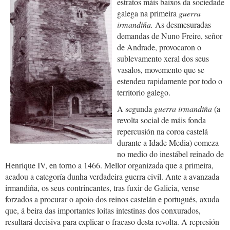
estratos máis baixos da sociedade
galega na primeira
guerra
irmandiña.
As desmesuradas
demandas de Nuno Freire, señor
de Andrade, provocaron o
sublevamento xeral dos seus
vasalos, movemento que se
estendeu rapidamente por todo o
territorio galego.
A segunda
guerra irmandiña
(a
revolta social de máis fonda
repercusión na coroa castelá
durante a Idade Media) comeza
no medio do inestábel reinado de
Henrique IV, en torno a 1466. Mellor organizada que a primeira,
acadou a categoría dunha verdadeira guerra civil. Ante a avanzada
irmandiña, os seus contrincantes, tras fuxir de Galicia, vense
forzados a procurar o apoio dos reinos castelán e portugués, axuda
que, á beira das importantes loitas intestinas dos conxurados,
resultará decisiva para explicar o fracaso desta revolta. A represión