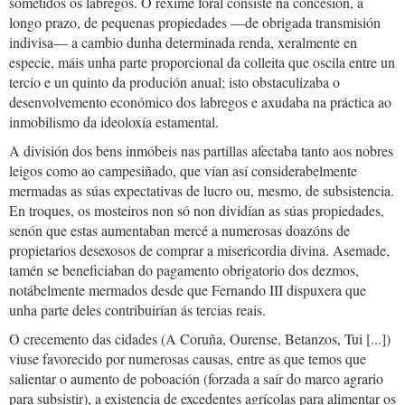
sometidos os labregos. O réxime foral consiste na concesión, a
longo prazo, de pequenas propiedades —de obrigada transmisión
indivisa— a cambio dunha determinada renda, xeralmente en
especie, máis unha parte proporcional da colleita que oscila entre un
tercio e un quinto da produción anual; isto obstaculizaba o
desenvolvemento económico dos labregos e axudaba na práctica ao
inmobilismo da ideoloxía estamental.
A división dos bens inmóbeis nas partillas afectaba tanto aos nobres
leigos como ao campesiñado, que vían así considerabelmente
mermadas as súas expectativas de lucro ou, mesmo, de subsistencia.
En troques, os mosteiros non só non dividían as súas propiedades,
senón que estas aumentaban mercé a numerosas doazóns de
propietarios desexosos de comprar a misericordia divina. Asemade,
tamén se beneficiaban do pagamento obrigatorio dos dezmos,
notábelmente mermados desde que Fernando III dispuxera que
unha parte deles contribuirían ás tercias reais.
O crecemento das cidades (A Coruña, Ourense, Betanzos, Tui [...])
viuse favorecido por numerosas causas, entre as que temos que
salientar o aumento de poboación (forzada a saír do marco agrario
para subsistir), a existencia de excedentes agrícolas para alimentar os