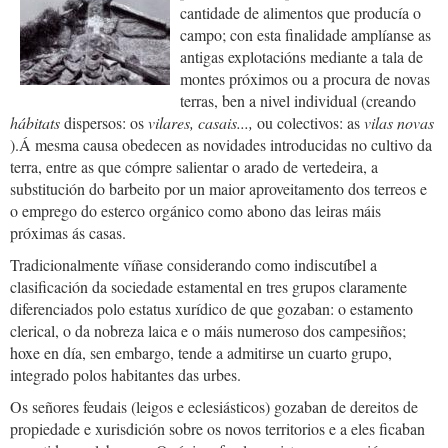
cantidade de alimentos que producía o
campo; con esta finalidade amplíanse as
antigas explotacións mediante a tala de
montes próximos ou a procura de novas
terras, ben a nivel individual (creando
hábitats
dispersos: os
vilares, casais...,
ou colectivos: as
vilas novas
).Á mesma causa obedecen as novidades introducidas no cultivo da
terra, entre as que cómpre salientar o arado de vertedeira, a
substitución do barbeito por un maior aproveitamento dos terreos e
o emprego do esterco orgánico como abono das leiras máis
próximas ás casas.
Tradicionalmente víñase considerando como indiscutíbel a
clasificación da sociedade estamental en tres grupos claramente
diferenciados polo estatus xurídico de que gozaban: o estamento
clerical, o da nobreza laica e o máis numeroso dos campesiños;
hoxe en día, sen embargo, tende a admitirse un cuarto grupo,
integrado polos habitantes das urbes.
Os señores feudais (leigos e eclesiásticos) gozaban de dereitos de
propiedade e xurisdición sobre os novos territorios e a eles ficaban