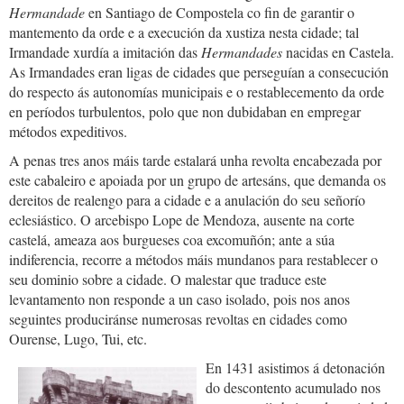
Hermandade
en Santiago de Compostela co fin de garantir o
mantemento da orde e a execución da xustiza nesta cidade; tal
Irmandade xurdía a imitación das
Hermandades
nacidas en Castela.
As Irmandades eran ligas de cidades que perseguían a consecución
do respecto ás autonomías municipais e o restablecemento da orde
en períodos turbulentos, polo que non dubidaban en empregar
métodos expeditivos.
A penas tres anos máis tarde estalará unha revolta encabezada por
este cabaleiro e apoiada por un grupo de artesáns, que demanda os
dereitos de realengo para a cidade e a anulación do seu señorío
eclesiástico. O arcebispo Lope de Mendoza, ausente na corte
castelá, ameaza aos burgueses coa excomuñón; ante a súa
indiferencia, recorre a métodos máis mundanos para restablecer o
seu dominio sobre a cidade. O malestar que traduce este
levantamento non responde a un caso isolado, pois nos anos
seguintes produciránse numerosas revoltas en cidades como
Ourense, Lugo, Tui, etc.
En 1431 asistimos á detonación
do descontento acumulado nos