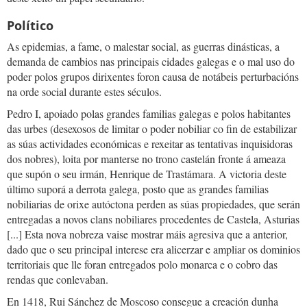
Político
As epidemias, a fame, o malestar social, as guerras dinásticas, a
demanda de cambios nas principais cidades galegas e o mal uso do
poder polos grupos dirixentes foron causa de notábeis perturbacións
na orde social durante estes séculos.
Pedro I, apoiado polas grandes familias galegas e polos habitantes
das urbes (desexosos de limitar o poder nobiliar co fin de estabilizar
as súas actividades económicas e rexeitar as tentativas inquisidoras
dos nobres), loita por manterse no trono castelán fronte á ameaza
que supón o seu irmán, Henrique de Trastámara. A victoria deste
último suporá a derrota galega, posto que as grandes familias
nobiliarias de orixe autóctona perden as súas propiedades, que serán
entregadas a novos clans nobiliares procedentes de Castela, Asturias
[...] Esta nova nobreza vaise mostrar máis agresiva que a anterior,
dado que o seu principal interese era alicerzar e ampliar os dominios
territoriais que lle foran entregados polo monarca e o cobro das
rendas que conlevaban.
En 1418, Rui Sánchez de Moscoso consegue a creación dunha