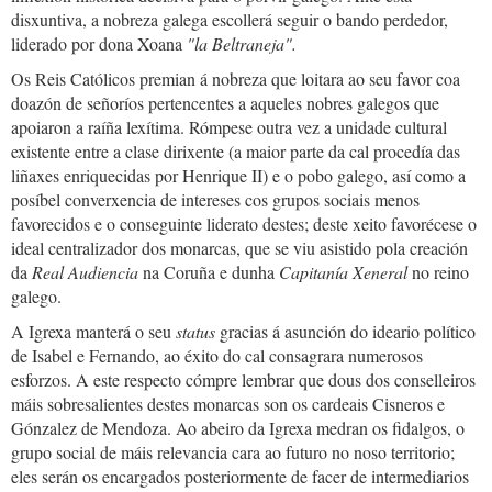
disxuntiva, a nobreza galega escollerá seguir o bando perdedor,
liderado por dona Xoana
"la Beltraneja".
Os Reis Católicos premian á nobreza que loitara ao seu favor coa
doazón de señoríos pertencentes a aqueles nobres galegos que
apoiaron a raíña lexítima. Rómpese outra vez a unidade cultural
existente entre a clase dirixente (a maior parte da cal procedía das
liñaxes enriquecidas por Henrique II) e o pobo galego, así como a
posíbel converxencia de intereses cos grupos sociais menos
favorecidos e o conseguinte liderato destes; deste xeito favorécese o
ideal centralizador dos monarcas, que se viu asistido pola creación
da
Real Audiencia
na Coruña e dunha
Capitanía Xeneral
no reino
galego.
A Igrexa manterá o seu
status
gracias á asunción do ideario político
de Isabel e Fernando, ao éxito do cal consagrara numerosos
esforzos. A este respecto cómpre lembrar que dous dos conselleiros
máis sobresalientes destes monarcas son os cardeais Cisneros e
Gónzalez de Mendoza. Ao abeiro da Igrexa medran os fidalgos, o
grupo social de máis relevancia cara ao futuro no noso territorio;
eles serán os encargados posteriormente de facer de intermediarios