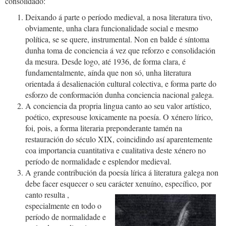
consolidado:
Deixando á parte o período medieval, a nosa literatura tivo,
obviamente, unha clara funcionalidade social e mesmo
política, se se quere, instrumental. Non en balde é síntoma
dunha toma de conciencia á vez que reforzo e consolidación
da mesura. Desde logo, até 1936, de forma clara, é
fundamentalmente, aínda que non só, unha literatura
orientada á desalienación cultural colectiva, e forma parte do
esforzo de conformación dunha conciencia nacional galega.
A conciencia da propria lingua canto ao seu valor artístico,
poético, expresouse loxicamente na poesía. O xénero lírico,
foi, pois, a forma literaria preponderante tamén na
restauración do século XIX, coincidindo así aparentemente
coa importancia cuantitativa e cualitativa deste xénero no
período de normalidade e esplendor medieval.
A grande contribución da poesía lírica á literatura galega non
debe facer esquecer o seu carácter xenuíno, específico, por
canto resulta
,
especialmente en todo o
período de normalidade e