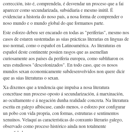
corrección, isto é, comprendela, é desvendar un proceso que a fai
aparecer como secundarizada, subsidiaria e mesmo inútil. É
evidenciar a historia do noso país, a nosa forma de comprender o
noso mundo e o mundo global do que formamos parte.
Este esforzo debeu ser encarado en todas as "periferias", mesmo nos
casos de estaren sustentadas as súas prácticas literarias en linguas de
uso normal, como o español en Latinoamérica. As literaturas en
español deste continente posúen rasgos que as asemellan
curiosamente aos países da periferia europea, como subliñaron os
seus estudiosos "descolonizados". En todo caso, que os nosos
mundos sexan economicamente subdesenvolvidos non quere dicir
que as súas literaturas o sexan.
Xa dixemos que a tendencia que impulsa a nosa literatura
concrétase nun proceso oposto á secundarización, á marxinación,
ao ocultamento e á negación dunha realidade concreta. Na literatura
escrita en galego albíscase, cando menos, o esforzo por configurar
un pobo con vida propria, con formas, estruturas e sentimentos
xenuínos. Velaquí as características do conxunto literario galego,
observado como proceso histórico aínda non totalmente