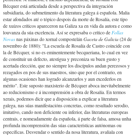
Bécquer está articulada desde a perspectiva da integración
subsidiaria, do submetimento da literatura galega á española. Malia
estar afondados até o tópico despois da morte de Rosalía, este tipo
de xuízos críticos apareceron na Galiza xa en vida da autora e como
louvanza da súa excelencia. Así se expresaba o crítico de
Follas
Novas
nas páxinas do xornal compostelán
Gaceta de Galicia
(24 de
novembro de 1880): "La escuela de Rosalía de Castro coincide con
la de Bécquer, si no es eminentemente becqueriana, lo cual en vez
de constituir un defecto, atestigua y preconiza su buen gusto y
acertada elección, que no siempre los discípulos andan perezosos y
rezagados en pos de sus maestros, sino que por el contrario, en
algunas ocasiones han logrado alcanzarlos y aun excederlos en
mérito". Este suposto maxisterio de Bécquer aboca inevitabelmente
ao reducionismo e á incomprensión a obra de Rosalía. En termos
xerais, podemos dicir que a disposición a explicar a literatura
galega, nas súas manifestacións concretas, como resultado serodio,
imitativo, cando non deficiente ou inferior, das literaturas europeas
centrais, e nomeadamente da española, á parte de falsa, amosa unha
profunda incomprensión das súas características autónomas ou
específicas. Desvendar o sentido da nosa literatura, avaliala con