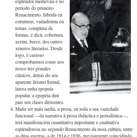
esplendor medievais e no
período do primeiro
Renacimento, híbrida en
estruturas, variadísima en
temas, complexa de
formas, é dicir, cobertura,
xerme, berce, dos outros
xéneros literarios. Desde
logo, é curioso
comprobarmos como nos
nosos tres grandes
clásicos, detrás do seu
aparente lirismo formal,
latexa unha epopeia
popular, a epopeia dun
país sen clases dirixentes.
Malia ser máis tardía, a prosa, en toda a sua variedade
funcional —da narrativa á prosa didáctica e periodística—,
terá manifestación cuantitativa importante e cualitativa
esplendorosa no segundo Renacimento da nosa cultura, entre
as dúas guerras, a de 1914 e 1936, precisamente coincidindo