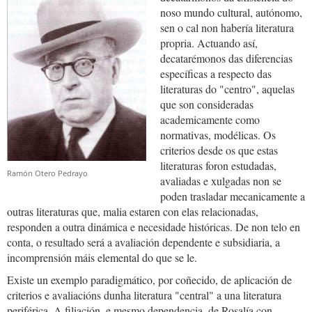
noso mundo cultural, autónomo,
sen o cal non habería literatura
propria. Actuando así,
decatarémonos das diferencias
específicas a respecto das
literaturas do "centro", aquelas
que son consideradas
academicamente como
normativas, modélicas. Os
criterios desde os que estas
literaturas foron estudadas,
Ramón Otero Pedrayo
avaliadas e xulgadas non se
poden trasladar mecanicamente a
outras literaturas que, malia estaren con elas relacionadas,
responden a outra dinámica e necesidade históricas. De non telo en
conta, o resultado será a avaliación dependente e subsidiaria, a
incomprensión máis elemental do que se le.
Existe un exemplo paradigmático, por coñecido, de aplicación de
criterios e avaliacións dunha literatura "central" a una literatura
periférica. A filiación, e mesmo dependencia, de Rosalía con