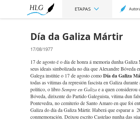
ETAPAS
Autor
Día da Galiza Mártir
17/08/1977
17 de agosto é o día de honra á memoria dunha Galiza 
seus ideais simbolizada no día que Alexandre Bóveda er
Día da Galiza Má
Galega institúe o 17 de agosto como
todas as vítimas da represión fascista en Galiza durante
político, o libro
Sempre en Galiza
e a quen considerou o
Bóveda, dirixente do Partido Galeguista, vítima dun fa
Pontevedra, no cemiterio de Santo Amaro en que foi ent
Galiza do día da Galiza Mártir. Haberá que esparar a 20
conmemoración. Deixou escrito Castelao nunha das sú