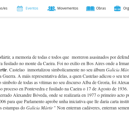
as/es
Eventos
Movementos
Obras
Or
Mártir, a memoria de todas e todos que morreron asasinados por defen
a fusilado no monte da Caeira. Foi no exilio en Bos Aires onde a Irma
rtir
. Castelao inmortalizou simbolicamente no seu álbum
Galicia Márt
 a Guerra. A máis representativa delas, a quen Castelao adicou o seu te
 símbolo de todas as vítimas no seu discurso Alba de Groria, foi Alexa
lso proceso en Pontevedra e fusilado na Caeira o 17 de Agosto de 1936. 
errado Alexandre Bóveda, onde se realizaría en 1977 o primeiro acto p
06 para que Parlamento aprobe unha iniciativa que lle daría carta instit
as estampas do
Galicia Mártir
" Non enterran cadáveres, enterran semen