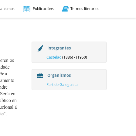
ganismos
Publicacións
Termos literarios
Integrantes
Castelao
(1886) - (1950)
deren os
ndade
ir
a
Organismos
stamento
Partido Galeguista
ndre
Sería en
úblico en
ucional á
te".