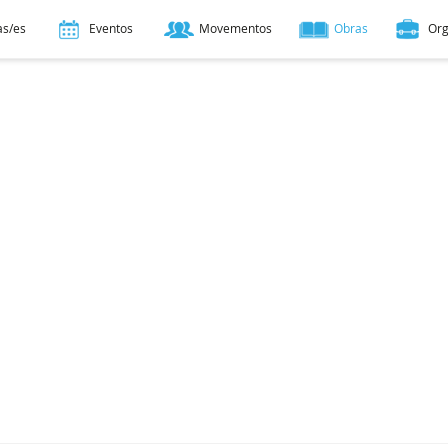
as/es
Eventos
Movementos
Obras
Or