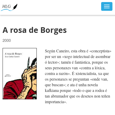
Togg
navig
A rosa de Borges
2000
Según Caneiro, esta obra é «conceptista»
por ser un «xogo intelectual de asombrar
ó lector»; tamén é fantástica, porque os
seus personaxes van «contra a lóxica,
contra a razón». É xistencialista, xa que
os personaxes se preguntan «onde van,
que buscan»; e ata é unha novela
kafkiana porque «todo o que a rodea é
tan abrumador que os desexos non teñen
importancia».