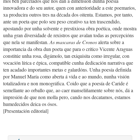
moi ben parcelados que nos dan a dimensión dunha poesía
innovadora e do seu autor, quen con anterioridade a este poemarios,
xa producira outros tres na década dos oitenta. Estamos, por tanto,
ante un poeta que polo seu peso creativo xa ten trascendido,
apostando por unha solvente e prestixiosa obra poética, onde mostra
unha gran diversidade de rexistros que avalan todas as percepcións
que nela se manifestan.
As mascaras de Cronos
alerta sobre a
importancia da obra dun poeta que para o crítico Vicente Araguas
constitúe unha rosa, digámolo, tan exiquisita como irregular, con
vocación lírica e épica, compatible cunha dedicación narrativa que
ten acadado importantes metas e galardóns. Unha poesía definida
por Manuel María como aberta á vida e ao mundo, nunha visión
totalizadora e non monográfica. Coido que a poesía de Caride é
semellante ao orballo que, ao caer manseliñamente sobre nós, dá a
impresión de que non molla pero, cando nos decatamos, estamos
humedecidos deica os ósos.
[Presentación editorial]