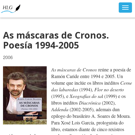
Togg
navig
As máscaras de Cronos.
Poesía 1994-2005
2006
As máscaras de Cronos
reúne a poesía de
Ramón Caride entre 1994 e 2005. Un
volume que inclúe os libros inéditos
Cerne
das labaredas
(1994),
Flor no deserto
(1995), e
Xeografías do sa
l (1999) e os
libros inéditos
Diacrónica
(2002),
Addenda
(2002-2005), ademais dun
epílogo do brasileiro A. Soares de Moura.
Para Xosé Lois García, prologuista do
libro, estamos diante de cinco rexistros