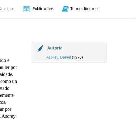
ganismos
Publicacións
Termos literarios
Autoría
Asorey, Daniel
(1970)
ndo e
uller por
ualdade.
a como un
stado
temente
zos,
ar por
l Asorey