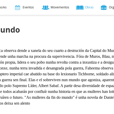
as/es
Eventos
Movementos
Obras
Or
mundo
a observa dende a xanela do seu cuarto a destrución da Capital do Mu
nde unha marcha na procura da supervivencia. Fóra de Muros, Blau, m
ión propia, lidera o seu pobo nunha revolta contra a inxustiza e a desig
onxe, nunha terra invadida e desangrada pola guerra, Faheema observ
óptero imperial cae abatido na base do lexionario Tichborne, soldado ali
 guerra sen final. Elas e el sobreviven nun mundo que agoniza, aparen
ido polo Supremo Líder, Albert Sabaf. A partir desa diversidade de espa
 e todos acabarán por confluír nunha historia en que as mulleres han loit
ruíren o futuro. "As mulleres da fin do mundo" é unha novela de Danie
os deixa sen alento