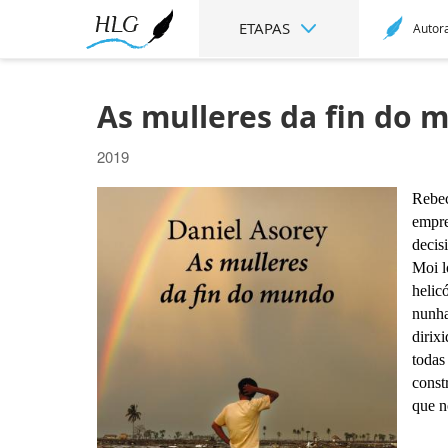
ETAPAS
Autor
As mulleres da fin do 
2019
Rebec
empre
decis
Moi l
helic
nunha
dirix
todas
const
que n