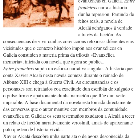
evanxélicas en Galicia.
Entre
fronteiras
narra a historia
dunha represión. Partindo de
feitos reais, a novela de
Alcalá achéganos á verdade
a través da ficción. As
consecuencias de vivir cunhas conviccións relixiosas diferentes e as
vicisitudes que o contexto histórico impón aos evanxélicos en
Galicia constitúen a materia prima da triloxía «Evanxélica
memoria», iniciada coa novela que agora se publica.
Entre fronteiras
supón un esforzo narrativo singular. A historia que
conta Xavier Alcalá nesta novela comeza durante o reinado de
Alfonso XIII e chega á Guerra Civil. As circunstancias e os
personaxes son retratados coa exactitude dun escribán de xulgado e
o pulso firme e apaixonante dunha narración que flúe dun xeito
imparable. A base documental da novela está tomada directamente
das conversas que o autor mantivo con membros da comunidade
evanxélica en Galicia: os seus testemuños axudaron a Alcalá a tecer
un relato de ficción narrativamente verosímil, amais de apaixonante
polo que ten de historia vivida.
Xavier Alcalá descobre unha parte ata o de agora descoñecida da