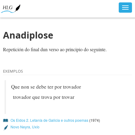
Togg
navig
Anadiplose
Repetición do final dun verso ao principio do seguinte.
EXEMPLOS
Que non se debe ter por trovador
trovador que trova por trovar
Os Eidos 2. Letanía de Galicia e outros poemas
(1974)
Novo Neyra, Uxío