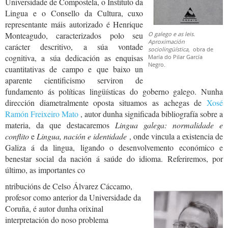
Universidade de Compostela, o Instituto da
Lingua e o Consello da Cultura, cuxo
representante máis autorizado é Henrique
Monteagudo, caracterizados polo seu
O galego e as leis.
Aproximación
carácter descritivo, a súa vontade
sociolingüística,
obra de
cognitiva, a súa dedicación as enquisas
María do Pilar García
Negro.
cuantitativas de campo e que baixo un
aparente cientificismo serviron de
fundamento ás políticas lingüísticas do goberno galego. Nunha
dirección diametralmente oposta situamos as achegas de
Xosé
Ramón Freixeiro Mato
, autor dunha significada bibliografía sobre a
materia, da que destacaremos
Lingua galega: normalidade e
conflito
e
Lingua, nación e identidade
, onde vincula a existencia de
Galiza á da lingua, ligando o desenvolvemento económico e
benestar social da nación á saúde do idioma. Referiremos, por
último, as importantes co
ntribucións de Celso Álvarez Cáccamo,
profesor como anterior da Universidade da
Coruña, é autor dunha orixinal
interpretación do noso problema