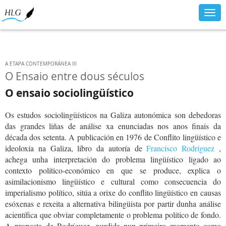
Togg
navig
A ETAPA CONTEMPORÁNEA III
O Ensaio entre dous séculos
O ensaio sociolingüístico
Os estudos sociolingüísticos na Galiza autonómica son debedoras
das grandes liñas de análise xa enunciadas nos anos finais da
década dos setenta. A publicación en 1976 de Conflito lingüístico e
ideoloxía na Galiza, libro da autoría de
Francisco Rodríguez
,
achega unha interpretación do problema lingüístico ligado ao
contexto político-económico en que se produce, explica o
asimilacionismo lingüístico e cultural como consecuencia do
imperialismo político, sitúa a orixe do conflito lingüístico en causas
esóxenas e rexeita a alternativa bilingüista por partir dunha análise
acientífica que obviar completamente o problema político de fondo.
A proposta de Rodríguez, xurdida nun primeiro momento como