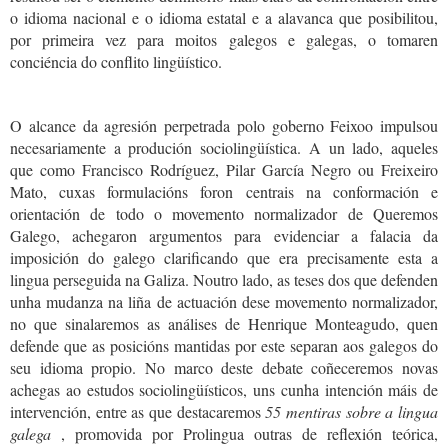
o idioma nacional e o idioma estatal e a alavanca que posibilitou,
por primeira vez para moitos galegos e galegas, o tomaren
conciéncia do conflito lingüístico.
O alcance da agresión perpetrada polo goberno Feixoo impulsou
necesariamente a produción sociolingüística. A un lado, aqueles
que como Francisco Rodríguez, Pilar García Negro ou Freixeiro
Mato, cuxas formulacións foron centrais na conformación e
orientación de todo o movemento normalizador de Queremos
Galego, achegaron argumentos para evidenciar a falacia da
imposición do galego clarificando que era precisamente esta a
lingua perseguida na Galiza. Noutro lado, as teses dos que defenden
unha mudanza na liña de actuación dese movemento normalizador,
no que sinalaremos as análises de Henrique Monteagudo, quen
defende que as posicións mantidas por este separan aos galegos do
seu idioma propio. No marco deste debate coñeceremos novas
achegas ao estudos sociolingüísticos, uns cunha intención máis de
intervención, entre as que destacaremos
55 mentiras sobre a lingua
galega
, promovida por Prolingua outras de reflexión teórica,