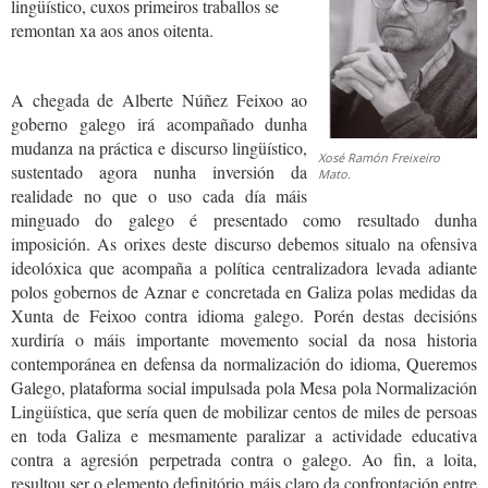
lingüístico, cuxos primeiros traballos se
remontan xa aos anos oitenta.
A chegada de Alberte Núñez Feixoo ao
goberno galego irá acompañado dunha
mudanza na práctica e discurso lingüístico,
Xosé Ramón Freixeiro
sustentado agora nunha inversión da
Mato.
realidade no que o uso cada día máis
minguado do galego é presentado como resultado dunha
imposición. As orixes deste discurso debemos situalo na ofensiva
ideolóxica que acompaña a política centralizadora levada adiante
polos gobernos de Aznar e concretada en Galiza polas medidas da
Xunta de Feixoo contra idioma galego. Porén destas decisións
xurdiría o máis importante movemento social da nosa historia
contemporánea en defensa da normalización do idioma, Queremos
Galego, plataforma social impulsada pola Mesa pola Normalización
Lingüística, que sería quen de mobilizar centos de miles de persoas
en toda Galiza e mesmamente paralizar a actividade educativa
contra a agresión perpetrada contra o galego. Ao fin, a loita,
resultou ser o elemento definitório máis claro da confrontación entre