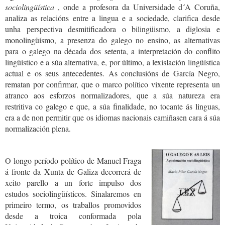
sociolingüística
, onde a profesora da Universidade d´A Coruña,
analiza as relacións entre a lingua e a sociedade, clarifica desde
unha perspectiva desmitificadora o bilingüismo, a diglosia e
monolingüísmo, a presenza do galego no ensino, as alternativas
para o galego na década dos setenta, a interpretación do conflito
lingüístico e a súa alternativa, e, por último, a lexislación lingüística
actual e os seus antecedentes. As conclusións de García Negro,
rematan por confirmar, que o marco político vixente representa un
atranco aos esforzos normalizadores, que a súa natureza era
restritiva co galego e que, a súa finalidade, no tocante ás linguas,
era a de non permitir que os idiomas nacionais camiñasen cara á súa
normalización plena.
O longo período político de Manuel Fraga
á fronte da Xunta de Galiza decorrerá de
xeito parello a un forte impulso dos
estudos sociolingüísticos. Sinalaremos en
primeiro termo, os traballos promovidos
desde a troica conformada pola