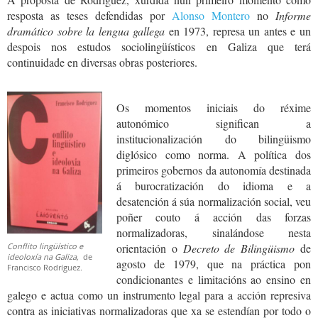
resposta as teses defendidas por
Alonso Montero
no
Informe
dramático sobre la lengua gallega
en 1973, represa un antes e un
despois nos estudos sociolingüísticos en Galiza que terá
continuidade en diversas obras posteriores.
Os momentos iniciais do réxime
autonómico significan a
institucionalización do bilingüismo
diglósico como norma. A política dos
primeiros gobernos da autonomía destinada
á burocratización do idioma e a
desatención á súa normalización social, veu
poñer couto á acción das forzas
normalizadoras, sinalándose nesta
Conflito lingüístico e
orientación o
Decreto de Bilingüismo
de
ideoloxía na Galiza,
de
agosto de 1979, que na práctica pon
Francisco Rodríguez.
condicionantes e limitacións ao ensino en
galego e actua como un instrumento legal para a acción represiva
contra as iniciativas normalizadoras que xa se estendían por todo o