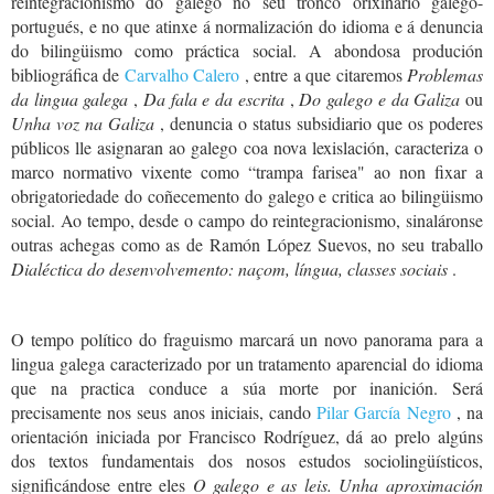
reintegracionismo do galego no seu tronco orixinario galego-
portugués, e no que atinxe á normalización do idioma e á denuncia
do bilingüismo como práctica social. A abondosa produción
bibliográfica de
Carvalho Calero
, entre a que citaremos
Problemas
da lingua galega
,
Da fala e da escrita
,
Do galego e da Galiza
ou
Unha voz na Galiza
, denuncia o status subsidiario que os poderes
públicos lle asignaran ao galego coa nova lexislación, caracteriza o
marco normativo vixente como “trampa farisea" ao non fixar a
obrigatoriedade do coñecemento do galego e critica ao bilingüismo
social. Ao tempo, desde o campo do reintegracionismo, sinaláronse
outras achegas como as de Ramón López Suevos, no seu traballo
Dialéctica do desenvolvemento: naçom, língua, classes sociais
.
O tempo político do fraguismo marcará un novo panorama para a
lingua galega caracterizado por un tratamento aparencial do idioma
que na practica conduce a súa morte por inanición. Será
precisamente nos seus anos iniciais, cando
Pilar García Negro
, na
orientación iniciada por Francisco Rodríguez, dá ao prelo algúns
dos textos fundamentais dos nosos estudos sociolingüísticos,
significándose entre eles
O galego e as leis. Unha aproximación