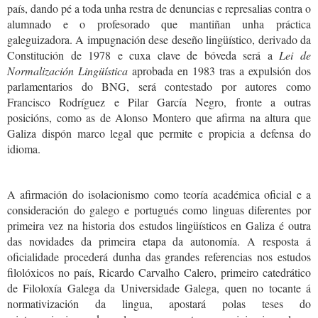
país, dando pé a toda unha restra de denuncias e represalias contra o
alumnado e o profesorado que mantiñan unha práctica
galeguizadora. A impugnación dese deseño lingüístico, derivado da
Constitución de 1978 e cuxa clave de bóveda será a
Lei de
Normalización Lingüística
aprobada en 1983 tras a expulsión dos
parlamentarios do BNG, será contestado por autores como
Francisco Rodríguez e Pilar García Negro, fronte a outras
posicións, como as de Alonso Montero que afirma na altura que
Galiza dispón marco legal que permite e propicia a defensa do
idioma.
A afirmación do isolacionismo como teoría académica oficial e a
consideración do galego e portugués como linguas diferentes por
primeira vez na historia dos estudos lingüísticos en Galiza é outra
das novidades da primeira etapa da autonomía. A resposta á
oficialidade procederá dunha das grandes referencias nos estudos
filolóxicos no país, Ricardo Carvalho Calero, primeiro catedrático
de Filoloxía Galega da Universidade Galega, quen no tocante á
normativización da lingua, apostará polas teses do