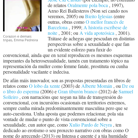
de relatos
Oralmente pola boca
, 1997),
Anxo Rei Ballesteros (Non sei cando nos
veremos, 2005) ou
Bieito Iglesias
(entre
outras, obras como
O mellor francés de
Barcelona
, 1999;
A historia escríbese de
noite
, 2001; ou
A vida apoteósica
, 2001).
Corazon e demais
Trátase de achegas que pescudan en distintas
tripas, Emma Pedreira
perspectivas sobre a sexualidade e que fan
un evidente esforzo para fuxir do
convencional, aínda que en xeral reproducen os mesmos esquemas
imperantes da heterosexualidade, tamén cun tratamento tópico na
representación da muller como femme fatale, prostituta ou cunha
personalidade vacilante e indecisa.
De afán máis innovador, son as propostas presentadas en libros de
relatos como
O lobo da xente
(2003) de
Alberte Momán
, ou
Dz ou
o libro do esperma
(2006) e
Gran tiburón branco
(2012) de
Samuel
Solleiro
, con narracións que xogan na liña de transgresión do
convencional, con incursións ocasionais en territorios extremos,
sempre cunha mirada predominantemente masculina pero que se
auto-cuestiona. Unha aposta que podemos relacionar, pola súa
vontade de mudar o punto de vista convencional sobre a
sexualidade, cun autor que, como
Xulio Pardo de Neyra
, ten
dedicado ao erotismo o seu proxecto narrativo con obras como O
nome do arrecendo (2013) ou Intensa e quente é a túa humidade