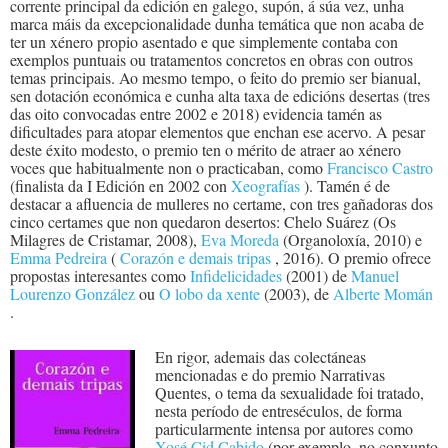
corrente principal da edición en galego, supón, á súa vez, unha
marca máis da excepcionalidade dunha temática que non acaba de
ter un xénero propio asentado e que simplemente contaba con
exemplos puntuais ou tratamentos concretos en obras con outros
temas principais. Ao mesmo tempo, o feito do premio ser bianual,
sen dotación económica e cunha alta taxa de edicións desertas (tres
das oito convocadas entre 2002 e 2018) evidencia tamén as
dificultades para atopar elementos que enchan ese acervo. A pesar
deste éxito modesto, o premio ten o mérito de atraer ao xénero
voces que habitualmente non o practicaban, como
Francisco Castro
(finalista da I Edición en 2002 con
Xeografías
). Tamén é de
destacar a afluencia de mulleres no certame, con tres gañadoras dos
cinco certames que non quedaron desertos: Chelo Suárez (Os
Milagres de Cristamar, 2008),
Eva Moreda
(Organoloxía, 2010) e
Emma Pedreira
(
Corazón e demais tripas
, 2016). O premio ofrece
propostas interesantes como
Infidelicidades
(2001) de
Manuel
Lourenzo González
ou
O lobo da xente
(2003), de
Alberte Momán
.
En rigor, ademais das colectáneas
mencionadas e do premio Narrativas
Quentes, o tema da sexualidade foi tratado,
nesta período de entreséculos, de forma
particularmente intensa por autores como
Xosé Cid Cabido
(por exemplo, no conxunto