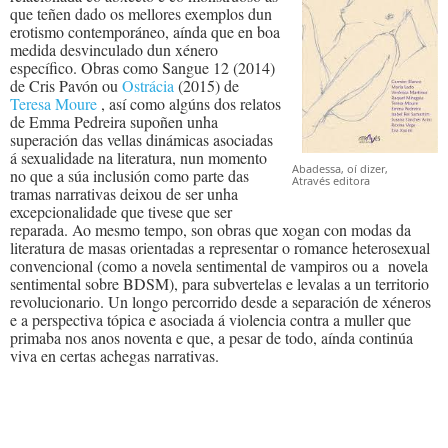
que teñen dado os mellores exemplos dun
erotismo contemporáneo, aínda que en boa
medida desvinculado dun xénero
específico. Obras como Sangue 12 (2014)
de Cris Pavón ou
Ostrácia
(2015) de
Teresa Moure
, así como algúns dos relatos
de Emma Pedreira supoñen unha
superación das vellas dinámicas asociadas
á sexualidade na literatura, nun momento
Abadessa, oí dizer,
no que a súa inclusión como parte das
Através editora
tramas narrativas deixou de ser unha
excepcionalidade que tivese que ser
reparada. Ao mesmo tempo, son obras que xogan con modas da
literatura de masas orientadas a representar o romance heterosexual
convencional (como a novela sentimental de vampiros ou a novela
sentimental sobre BDSM), para subvertelas e levalas a un territorio
revolucionario. Un longo percorrido desde a separación de xéneros
e a perspectiva tópica e asociada á violencia contra a muller que
primaba nos anos noventa e que, a pesar de todo, aínda continúa
viva en certas achegas narrativas.