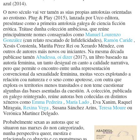
azul (2014).
O novo século vai ver tamén as súas propias antoloxías orientadas
ao erotismo. Plug & Play (2015), lanzada por Urco editora,
preséntase como a primeira antoloxía galega de ciencia ficción
erótica. Trátase dunha colección ambiciosa, que reúne
principalmente nomes consagrados como
Manuel Lourenzo
González
(cun relato rescatado de Infidelicidades),
Ramón Caride
,
Xesús Constenla, Mariña Pérez Rei ou Xerardo Méndez, con
outros de autores máis novos ou iniciantes. Na mesma década
publícase tamén
Abadessa, oí dizer
(2017), un libro baseado na
autoría feminina, un tanto desigual en canto a calidade narrativa,
pero que permite o encontro entre unha representación
convencional da sexualidade feminina, moitas veces explotando a
relación coa natureza e o sexo como apoteose, con outra que
explora os territorios menos transitados e non teme cuestionar
algunhas das bases asentadas da cuestión. A colección, publicada
en galego reintegrado, reúne autoras ben coñecidas en distintos
xéneros como
Emma Pedreira
,
María Lado
, Eva Xanim, Raquel
Miragaia,
Rexina Vega
, Susana Sánchez Aríns,
Teresa Moure
ou
Verónica Martínez Delgado.
Probabelmente sexan as autoras que se
situaron nas marxes do non categorizado,
nunha perspectiva queer, mestiza e
relacionada co abxecto e co monstruoso as