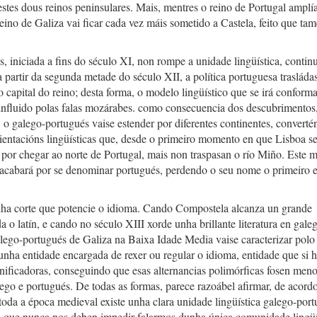
stes dous reinos peninsulares. Mais, mentres o reino de Portugal amplí
reino de Galiza vai ficar cada vez máis sometido a Castela, feito que tam
s, iniciada a fins do século XI, non rompe a unidade lingüística, contin
partir da segunda metade do século XII, a política portuguesa trasláda
 capital do reino; desta forma, o modelo lingüístico que se irá conform
s influido polas falas mozárabes. como consecuencia dos descubrimentos
 o galego-portugués vaise estender por diferentes continentes, convert
ientacións lingüísticas que, desde o primeiro momento en que Lisboa s
por chegar ao norte de Portugal, mais non traspasan o río Miño. Este 
, acabará por se denominar portugués, perdendo o seu nome o primeiro 
 unha corte que potencie o idioma. Cando Compostela alcanza un grande
da o latín, e cando no século XIII xorde unha brillante literatura en gale
lego-portugués de Galiza na Baixa Idade Media vaise caracterizar polo
nha entidade encargada de rexer ou regular o idioma, entidade que si 
nificadoras, conseguindo que esas alternancias polimórficas fosen menor
lego e portugués. De todas as formas, parece razoábel afirmar, de acord
 toda a época medieval existe unha clara unidade lingüística galego-port
o, que nunca nos deben impedir falarmos dunha única comunidade lingüí