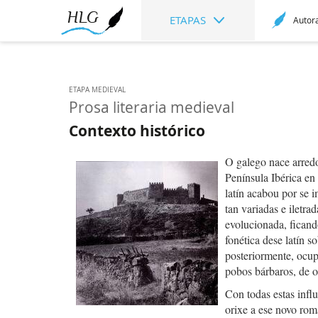
ETAPAS
Autor
ETAPA MEDIEVAL
Prosa literaria medieval
Contexto histórico
O galego nace arredo
Península Ibérica en
latín acabou por se i
tan variadas e iletra
evolucionada, ficand
fonética dese latín s
posteriormente, ocup
pobos bárbaros, de o
Con todas estas infl
orixe a ese novo rom