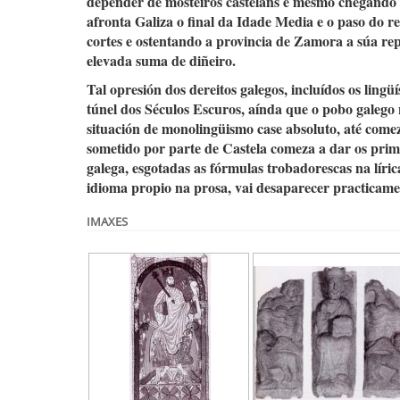
depender de mosteiros casteláns e mesmo chegando a l
afronta Galiza o final da Idade Media e o paso do r
cortes e ostentando a provincia de Zamora a súa re
elevada suma de diñeiro.
Tal opresión dos dereitos galegos, incluídos os lingüí
túnel dos Séculos Escuros, aínda que o pobo galego
situación de monolingüismo case absoluto, até comez
sometido por parte de Castela comeza a dar os primei
galega, esgotadas as fórmulas trobadorescas na líric
idioma propio na prosa, vai desaparecer practicament
IMAXES