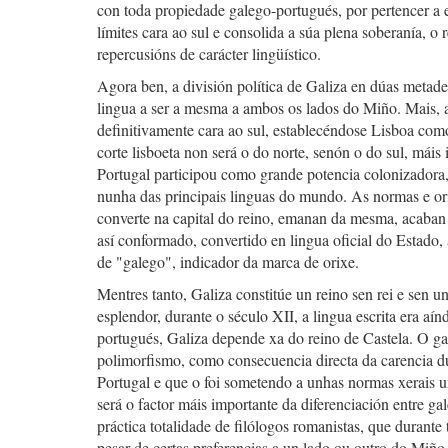
con toda propiedade galego-portugués, por pertencer a e
límites cara ao sul e consolida a súa plena soberanía, o 
repercusións de carácter lingüístico.
Agora ben, a división política de Galiza en dúas metade
lingua a ser a mesma a ambos os lados do Miño. Mais, a 
definitivamente cara ao sul, establecéndose Lisboa como
corte lisboeta non será o do norte, senón o do sul, mái
Portugal participou como grande potencia colonizadora,
nunha das principais linguas do mundo. As normas e or
converte na capital do reino, emanan da mesma, acaban 
así conformado, convertido en lingua oficial do Estado
de "galego", indicador da marca de orixe.
Mentres tanto, Galiza constitúe un reino sen rei e sen
esplendor, durante o século XII, a lingua escrita era aín
portugués, Galiza depende xa do reino de Castela. O ga
polimorfismo, como consecuencia directa da carencia du
Portugal e que o foi sometendo a unhas normas xerais u
será o factor máis importante da diferenciación entre ga
práctica totalidade de filólogos romanistas, que durante
pesar de certas preferencias a un lado ou outro do Miñ