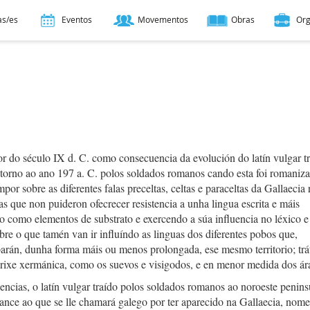
as/es
Eventos
Movementos
Obras
Or
r do século IX d. C. como consecuencia da evolución do latín vulgar tr
 torno ao ano 197 a. C. polos soldados romanos cando esta foi romaniz
mpor sobre as diferentes falas preceltas, celtas e paraceltas da Gallaecia
das que non puideron ofecrecer resistencia a unha lingua escrita e máis
o como elementos de substrato e exercendo a súa influencia no léxico e
obre o que tamén van ir influíndo as linguas dos diferentes pobos que,
arán, dunha forma máis ou menos prolongada, ese mesmo territorio; trá
rixe xermánica, como os suevos e visigodos, e en menor medida dos ár
uencias, o latín vulgar traído polos soldados romanos ao noroeste penins
ance ao que se lle chamará galego por ter aparecido na Gallaecia, nome