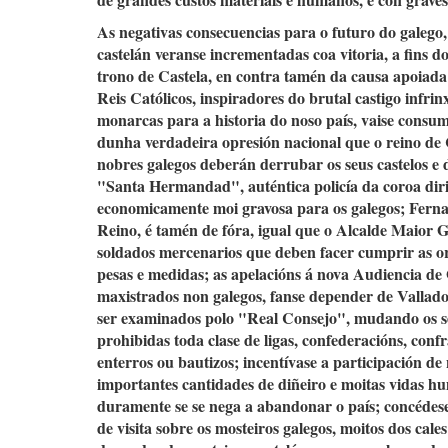
As negativas consecuencias para o futuro do galego,
castelán veranse
incrementadas coa vitoria, a fins do
trono de Castela, en contra tamén da causa apoiada 
Reis Católicos, inspiradores do brutal castigo infri
monarcas para a historia do noso país, vaise consum
dunha verdadeira opresión nacional que o reino de C
nobres galegos deberán derrubar os seus castelos e di
"Santa Hermandad", auténtica policía da coroa dir
economicamente moi gravosa para os galegos; Fern
Reino, é tamén de fóra, igual que o Alcalde Maior 
soldados mercenarios que deben facer cumprir as ord
pesas e medidas; as apelacións á nova Audiencia de 
maxistrados non galegos, fanse depender de Valladol
ser examinados polo "Real Consejo", mudando os seu
prohibidas toda clase de ligas, confederacións, con
enterros ou bautizos; incentívase a participación de
importantes cantidades de diñeiro e moitas vidas hu
duramente se se nega a abandonar o país; concédese
de visita sobre os mosteiros galegos, moitos dos ca