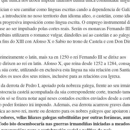
ician o seu camiñar como linguas escritas cando a dependencia de Gal
, a introdución no noso territorio dun idioma alleo, o castelán, como id
súa progresiva imposición como lingua escrita. O emprego instrumental d
dase ao ser impulsado polas cortes reais. Serán os monarcas Fernando III
ibáns utilizaren o romance vulgar, dándolles así ao castelán e ao galeg
a fins do XIII con Afonso X o Sabio no trono de Castela e con Don Din
rimeiramente o latín, mais xa en 1250 o rei Fernando III se dirixe aos
e dirixen ao rei en latín. Afonso X, que reina desde 1252 a 1284, consa
 súa corte, utilizando en exclusiva esta lingua na súa relación con Sant
dos os usos dos seus reinos, inclusive para as relacións coa Igrexa.
 derrota de Pedro I, apoiado pola nobreza galega, frente ao seu irmá
ristocracia castelá acompañada da súa correspondente corte, traendo tam
tón só se fixera notar aquí neses contados escritos enviados desde a cor
 o poder foráneo irá impondo. Ademais, esa derrota acarreou graves dan
 ao novo rei, morte ou desterro para os nobres galegos que apoiaron 
ncedores, vellas liñaxes galegas substituídas por outras foráneas, a
 Todo isto desembocaría nas guerras irmandiñas iniciadas a meado
repercusións para a vertebración social e política do país.