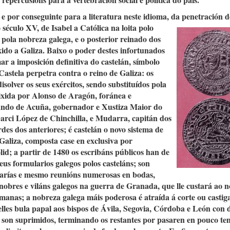
 e por conseguinte para a literatura neste idioma, da penetración 
 século XV, de Isabel a Católica na loita polo
pola nobreza galega, e o posterior reinado dos
nxido a Galiza. Baixo o poder destes infortunados
ar a imposición definitiva do castelán, símbolo
astela perpetra contra o reino de Galiza: os
solver os seus exércitos, sendo substituídos pola
ixida por Alonso de Aragón, foránea e
ando de Acuña, gobernador e Xustiza Maior do
Garci López de Chinchilla, e Mudarra, capitán dos
es dos anteriores; é castelán o novo sistema de
Galiza, composta case en exclusiva por
id; a partir de 1480 os escribáns públicos han de
s formularios galegos polos casteláns; son
frarías e mesmo reunións numerosas en bodas,
 nobres e viláns galegos na guerra de Granada, que lle custará ao n
manas; a nobreza galega máis poderosa é atraída á corte ou castig
lles bula papal aos bispos de Ávila, Segovia, Córdoba e León con d
les son suprimidos, terminando os restantes por pasaren en pouco t