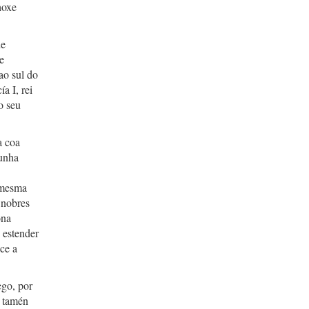
hoxe
de
e
ao sul do
a I, rei
o seu
a coa
 unha
a mesma
 nobres
ona
 estender
ce a
go, por
e tamén