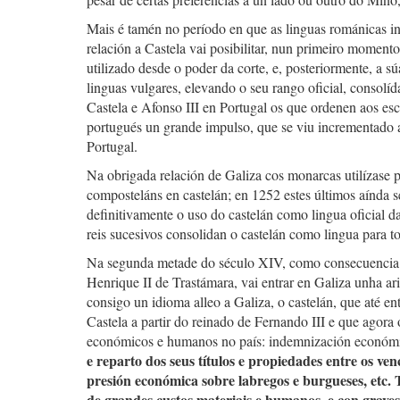
Mais é tamén no período en que as linguas románicas in
relación a Castela vai posibilitar, nun primeiro momento
utilizado desde o poder da corte, e, posteriormente, a 
linguas vulgares, elevando o seu rango oficial, consolí
Castela e Afonso III en Portugal os que ordenen aos escr
portugués un grande impulso, que se viu incrementado 
Portugal.
Na obrigada relación de Galiza cos monarcas utilízase p
composteláns en castelán; en 1252 estes últimos aínda s
definitivamente o uso do castelán como lingua oficial da
reis sucesivos consolidan o castelán como lingua para to
Na segunda metade do século XIV, como consecuencia da
Henrique II de Trastámara, vai entrar en Galiza unha a
consigo un idioma alleo a Galiza, o castelán, que até en
Castela a partir do reinado de Fernando III e que agora
económicos e humanos no país: indemnización económica
e reparto dos seus títulos e propiedades entre os ve
presión económica sobre labregos e burgueses, etc.
de grandes custos materiais e humanos, e con graves 