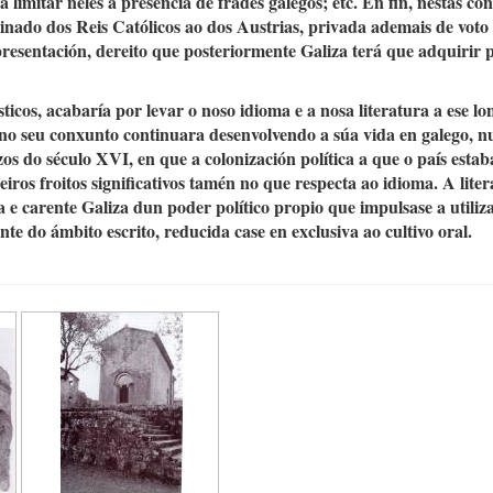
imitar neles a presencia de frades galegos; etc. En fin, nestas con
einado dos Reis Católicos ao dos Austrias, privada ademais de voto
presentación, dereito que posteriormente Galiza terá que adquirir
sticos, acabaría por levar o noso idioma e a nosa literatura a ese lo
 no seu conxunto continuara desenvolvendo a súa vida en galego, 
os do século XVI, en que a colonización política a que o país estab
ros froitos significativos tamén no que respecta ao idioma. A lite
a e carente Galiza dun poder político propio que impulsase a utiliz
e do ámbito escrito, reducida case en exclusiva ao cultivo oral.