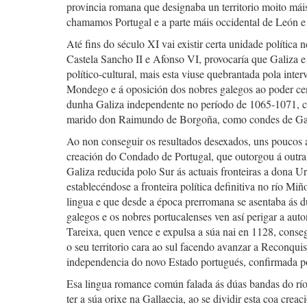
provincia romana que designaba un territorio moito mái
chamamos Portugal e a parte máis occidental de León 
Até fins do século XI vai existir certa unidade política 
Castela Sancho II e Afonso VI, provocaría que Galiza 
político-cultural, mais esta viuse quebrantada pola inte
Mondego e á oposición dos nobres galegos ao poder cent
dunha Galiza independente no período de 1065-1071, con
marido don Raimundo de Borgoña, como condes de Galiza
Ao non conseguir os resultados desexados, uns poucos an
creación do Condado de Portugal, que outorgou á outra
Galiza reducida polo Sur ás actuais fronteiras a dona 
establecéndose a fronteira política definitiva no río 
lingua e que desde a época prerromana se asentaba ás 
galegos e os nobres portucalenses ven así perigar a aut
Tareixa, quen vence e expulsa a súa nai en 1128, conseg
o seu territorio cara ao sul facendo avanzar a Reconqu
independencia do novo Estado portugués, confirmada 
Esa lingua romance común falada ás dúas bandas do rí
ter a súa orixe na Gallaecia, ao se dividir esta coa cr