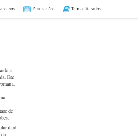
ganismos
Publicacións
Termos literarios
aído á
ada. Ese
 romana,
 na
tase de
abes.
ular dará
 da