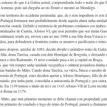
s extenso do que é a Galiza actual, comprendendo todo o norte do que 
e Asturias; polo sul chegaba ao río Douro e mesmo ao Mondego.
neste territorio do occidente peninsular, que, de o non impediren os reis 
e Portugal formasen moi probabelmente desde aquela altura unha unidad
rvención castelá. Debido á existencia de problemas continuos cos árabes 
ralizador de Castela, Afonso VI, que non permitiu que seu irmán Garcí
tinuase sendo rei, enviou cara ao ano 1090 a súa filla dona Urraca e 
, para defenderen a fronteira contra os mouros e pacificaren o reino.
os despois, arredor de 1093, decide dividir o primitivo reino de Galiz
 filla, dona Tareixa, casada con don Henrique de Borgoña, e deixando
Urraca e don Raimundo. O novo condado pasa a ter a capital en Braga,
Miño, que vén romper unha unidade xeográfica e cultural posuidora dunh
dúas bandas do Miño. Cando dona Tareixa, xa viúva, busca o auxilio de
onomía de Portugal, estes deciden apoiar a Afonso Henriques, fillo de d
uindo, por unha parte, consolidar a autonomía de Portugal e, por outra,
ista. En 1139 tomou o título de rei e en 1143 Afonso VII de León recoñe
por Roma en 1179.
o Miño, que nun primeiro momento se debe chamar con propiedade gale
eación primeiro do condado e logo do reino de Portugal, pasará a chamars