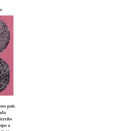
do
oso país
ada
ereito
empo a