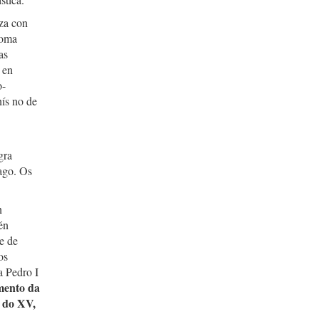
iza con
ioma
as
 en
o-
ís no de
gra
iago. Os
n
én
te de
os
a Pedro I
umento da
s do XV,