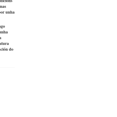
dicións
 nas
 por unha
ngo
nunha
a
ratura
ación do