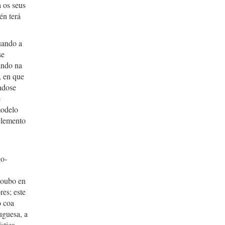
a os seus
én terá
uando a
se
ando na
, en que
éndose
e
modelo
elemento
go-
houbo en
es; este
o coa
uguesa, a
stica.